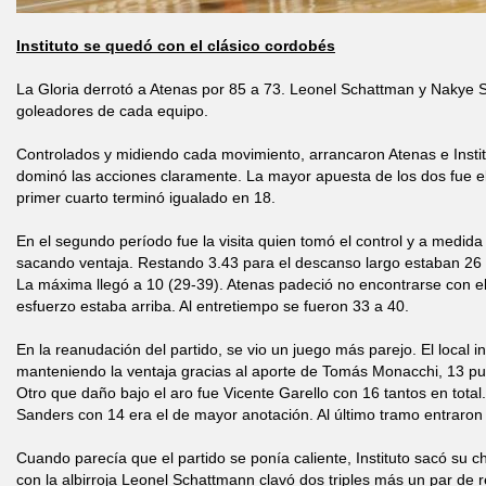
Instituto se quedó con el clásico cordobés
La Gloria derrotó a Atenas por 85 a 73. Leonel Schattman y Nakye S
goleadores de cada equipo.
Controlados y midiendo cada movimiento, arrancaron Atenas e Instit
dominó las acciones claramente. La mayor apuesta de los dos fue el 
primer cuarto terminó igualado en 18.
En el segundo período fue la visita quien tomó el control y a medid
sacando ventaja. Restando 3.43 para el descanso largo estaban 26 
La máxima llegó a 10 (29-39). Atenas padeció no encontrarse con el 
esfuerzo estaba arriba. Al entretiempo se fueron 33 a 40.
En la reanudación del partido, se vio un juego más parejo. El local in
manteniendo la ventaja gracias al aporte de Tomás Monacchi, 13 pu
Otro que daño bajo el aro fue Vicente Garello con 16 tantos en tota
Sanders con 14 era el de mayor anotación. Al último tramo entraron
Cuando parecía que el partido se ponía caliente, Instituto sacó su c
con la albirroja Leonel Schattmann clavó dos triples más un par de 