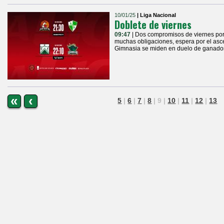
10/01/25
| Liga Nacional
Doblete de viernes
09:47
| Dos compromisos de viernes por 
muchas obligaciones, espera por el asc
Gimnasia se miden en duelo de ganadore
«
‹
5
|
6
|
7
|
8
|
9
|
10
|
11
|
12
|
13