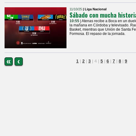
11/10/25
| Liga Nacional
Sábado con mucha histori
10:55
| Atenas recibe a Boca en un duel
la mañana en Córdoba y televisado. Rac
Basket, mientras que Unión de Santa Fe
Formosa. El repaso de la jornada.
«
‹
1
|
2
|
3
|
4
|
5
|
6
|
7
|
8
|
9