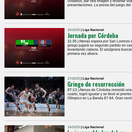
costados, dar otra imagen y levantar vue
presentaciones. La previa del juego del 
20/10/25
| Liga Nacional
Jornada por Córdoba
11:35
| Atenas espera por San Lorenzo e
griego jugará su segundo partido en casa
levantando cabeza. El azulgrana buscará
primera vez afuera.
17/10/25
| Liga Nacional
Griego de resurrección
07:13
| Atenas de Córdoba remontó una 
cuarto, logró igualar y se llevó el prem
Olímpico en La Banda 87-84. Gran noche
14/10/25
| Liga Nacional