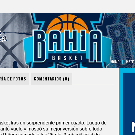
HOME
|
INSTI
RÍA DE FOTOS
COMENTARIOS (0)
ket tras un sorprendente primer cuarto. Luego de
evantó vuelo y mostró su mejor versión sobre todo
 Piñero sumado a los 26 pts, 9 reb y 6 asist de