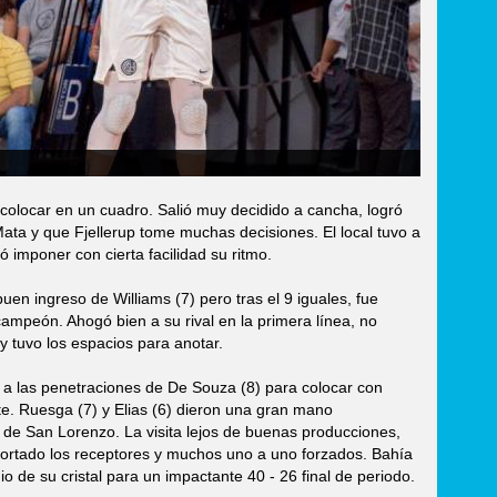
colocar en un cuadro. Salió muy decidido a cancha, logró
Mata y que Fjellerup tome muchas decisiones. El local tuvo a
ó imponer con cierta facilidad su ritmo.
buen ingreso de Williams (7) pero tras el 9 iguales, fue
campeón. Ahogó bien a su rival en la primera línea, no
s y tuvo los espacios para anotar.
 a las penetraciones de De Souza (8) para colocar con
nte. Ruesga (7) y Elias (6) dieron una gran mano
 de San Lorenzo. La visita lejos de buenas producciones,
 cortado los receptores y muchos uno a uno forzados. Bahía
o de su cristal para un impactante 40 - 26 final de periodo.