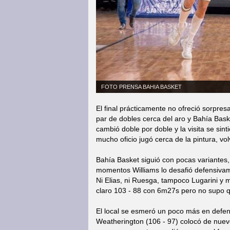
FOTO PRENSA BAHIA BASKET
El final prácticamente no ofreció sorpre
par de dobles cerca del aro y Bahía Bask
cambió doble por doble y la visita se si
mucho oficio jugó cerca de la pintura, vo
Bahía Basket siguió con pocas variantes
momentos Williams lo desafió defensivam
Ni Elias, ni Ruesga, tampoco Lugarini y
claro 103 - 88 con 6m27s pero no supo qu
El local se esmeró un poco más en defens
Weatherington (106 - 97) colocó de nuev