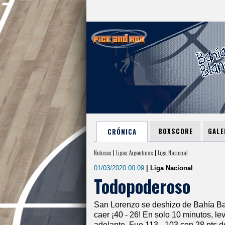
BOXSCORE
GALE
CRÓNICA
Noticias
|
Ligas Argentinas
|
Liga Nacional
01/03/2020 00:09
| Liga Nacional
Todopoderoso
San Lorenzo se deshizo de Bahía Bas
caer ¡40 - 26! En solo 10 minutos, l
adelante. Fue 113 - 103 con 28 pts de