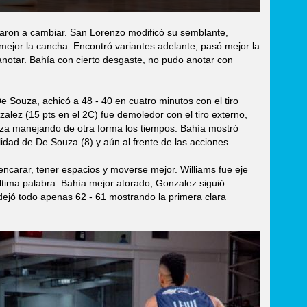
ron a cambiar. San Lorenzo modificó su semblante,
 mejor la cancha. Encontró variantes adelante, pasó mejor la
anotar. Bahía con cierto desgaste, no pudo anotar con
 Souza, achicó a 48 - 40 en cuatro minutos con el tiro
alez (15 pts en el 2C) fue demoledor con el tiro externo,
ldoza manejando de otra forma los tiempos. Bahía mostró
idad de De Souza (8) y aún al frente de las acciones.
ncarar, tener espacios y moverse mejor. Williams fue eje
última palabra. Bahía mejor atorado, Gonzalez siguió
dejó todo apenas 62 - 61 mostrando la primera clara