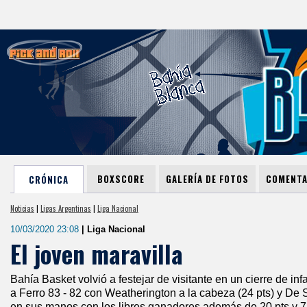
BOXSCORE
GALERÍA DE FOTOS
COMENTA
CRÓNICA
Noticias
|
Ligas Argentinas
|
Liga Nacional
10/03/2020 23:08
| Liga Nacional
El joven maravilla
Bahía Basket volvió a festejar de visitante en un cierre de inf
a Ferro 83 - 82 con Weatherington a la cabeza (24 pts) y De 
en sus manos con los libres ganadores además de 20 pts y 7 