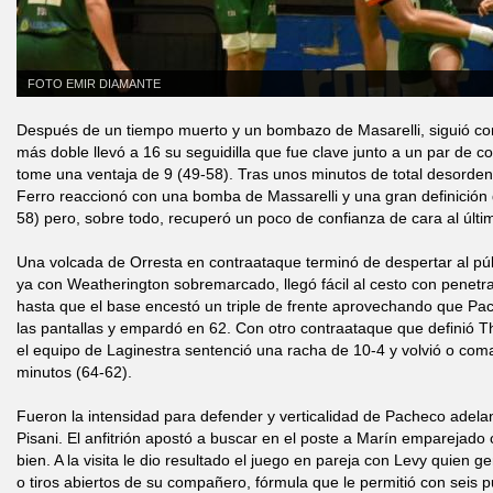
FOTO EMIR DIAMANTE
Después de un tiempo muerto y un bombazo de Masarelli, siguió con 
más doble llevó a 16 su seguidilla que fue clave junto a un par de 
tome una ventaja de 9 (49-58). Tras unos minutos de total desorden 
Ferro reaccionó con una bomba de Massarelli y una gran definición 
58) pero, sobre todo, recuperó un poco de confianza de cara al últ
Una volcada de Orresta en contraataque terminó de despertar al públ
ya con Weatherington sobremarcado, llegó fácil al cesto con penetr
hasta que el base encestó un triple de frente aprovechando que Pa
las pantallas y empardó en 62. Con otro contraataque que definió
el equipo de Laginestra sentenció una racha de 10-4 y volvió o c
minutos (64-62).
Fueron la intensidad para defender y verticalidad de Pacheco adelan
Pisani. El anfitrión apostó a buscar en el poste a Marín emparejado 
bien. A la visita le dio resultado el juego en pareja con Levy quien g
o tiros abiertos de su compañero, fórmula que le permitió con seis 