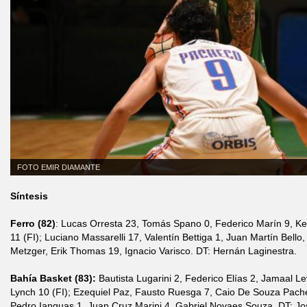
FOTO EMIR DIAMANTE
Síntesis
Ferro (82)
: Lucas Orresta 23, Tomás Spano 0, Federico Marín 9, Ke
11 (FI); Luciano Massarelli 17, Valentín Bettiga 1, Juan Martín Bello
Metzger, Erik Thomas 19, Ignacio Varisco. DT: Hernán Laginestra.
Bahía Basket (83):
Bautista Lugarini 2, Federico Elías 2, Jamaal Le
Lynch 10 (FI); Ezequiel Paz, Fausto Ruesga 7, Caio De Souza Pach
Pedro Ianguas 1, Juan Cruz Marini 4, Gabriel Novaes Souza. DT: Jos