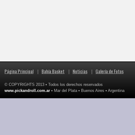
Página Principal
|
Bahía Basket
|
Noticias
|
Galería de Fotos
© COPYRIGHTS 2013 • Todos los derechos reservados
www.pickandroll.com.ar
• Mar del Plata • Buenos Aires • Argentina