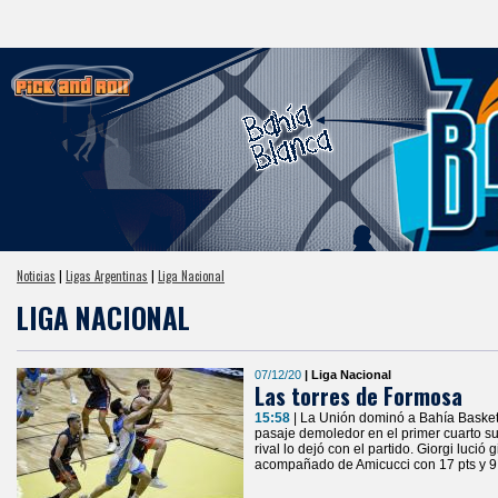
Noticias
|
Ligas Argentinas
|
Liga Nacional
LIGA NACIONAL
07/12/20
| Liga Nacional
Las torres de Formosa
15:58
| La Unión dominó a Bahía Basket 
pasaje demoledor en el primer cuarto s
rival lo dejó con el partido. Giorgi lució
acompañado de Amicucci con 17 pts y 9 