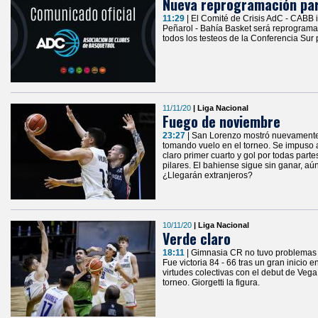
Nueva reprogramación par
11:29
| El Comité de Crisis AdC - CABB 
Peñarol - Bahía Basket será reprograma
todos los testeos de la Conferencia Sur
11/11/20
| Liga Nacional
Fuego de noviembre
23:27
| San Lorenzo mostró nuevamente
tomando vuelo en el torneo. Se impuso a
claro primer cuarto y gol por todas part
pilares. El bahiense sigue sin ganar, a
¿Llegarán extranjeros?
10/11/20
| Liga Nacional
Verde claro
18:11
| Gimnasia CR no tuvo problemas
Fue victoria 84 - 66 tras un gran inicio
virtudes colectivas con el debut de Vega
torneo. Giorgetti la figura.