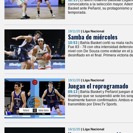
12:15
| El alero rosarino Bautista Lugari
convocatoria a la selección mayor. Adem
Basket ante Peñarol, su protagonismo y 
temporada.
18/11/20
| Liga Nacional
Samba de miércoles
10:53
| Bahía Basket cortó su mala racha
Fue 83 - 78 con otra intensidad defensi
nivel con De Souza como estelar en el ju
desinflado en el final. Primera victoria 
18/11/20
| Liga Nacional
Juegan el reprogramado
09:13
| Bahía Basket y Peñarol juegan d
domingo que se suspendió ante los sos
finalmente fueron confirmados. Ambos e
transmitido por DirecTv Sports.
16/11/20
| Liga Nacional