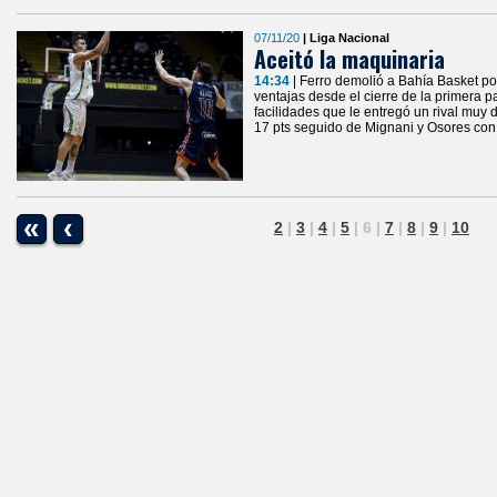
07/11/20
| Liga Nacional
Aceitó la maquinaria
14:34
| Ferro demolió a Bahía Basket po
ventajas desde el cierre de la primera p
facilidades que le entregó un rival muy d
17 pts seguido de Mignani y Osores con 
«
‹
2
|
3
|
4
|
5
|
6
|
7
|
8
|
9
|
10