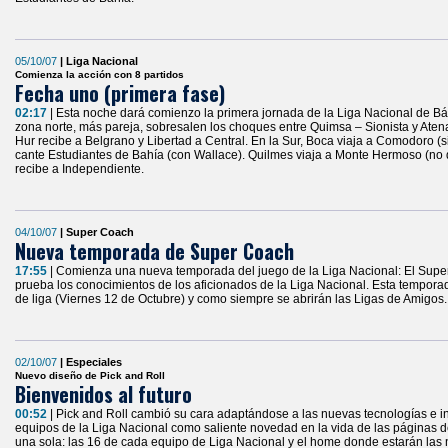
05/10/07
| Liga Nacional
Comienza la acción con 8 partidos
Fecha uno (primera fase)
02:17
| Esta noche dará comienzo la primera jornada de la Liga Nacional de B
zona norte, más pareja, sobresalen los choques entre Quimsa – Sionista y At
Hur recibe a Belgrano y Libertad a Central. En la Sur, Boca viaja a Comodoro (s
cante Estudiantes de Bahía (con Wallace). Quilmes viaja a Monte Hermoso (no d
recibe a Independiente.
04/10/07
| Super Coach
Nueva temporada de Super Coach
17:55
| Comienza una nueva temporada del juego de la Liga Nacional: El Supe
prueba los conocimientos de los aficionados de la Liga Nacional. Esta tempor
de liga (Viernes 12 de Octubre) y como siempre se abrirán las Ligas de Amigos.
02/10/07
| Especiales
Nuevo diseño de Pick and Roll
Bienvenidos al futuro
00:52
| Pick and Roll cambió su cara adaptándose a las nuevas tecnologías e i
equipos de la Liga Nacional como saliente novedad en la vida de las páginas d
una sola: las 16 de cada equipo de Liga Nacional y el home donde estarán las n