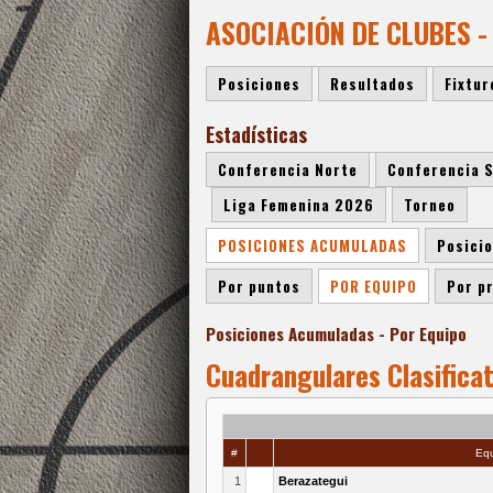
ASOCIACIÓN DE CLUBES -
Posiciones
Resultados
Fixtur
Estadísticas
Conferencia Norte
Conferencia 
Liga Femenina 2026
Torneo
POSICIONES ACUMULADAS
Posici
Por puntos
POR EQUIPO
Por p
Posiciones Acumuladas - Por Equipo
Cuadrangulares Clasificat
#
Equ
1
Berazategui