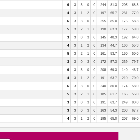
6
3
3
0
0
244
81.3
205
68.3
4
3
1
2
0
197
65.7
231
77.0
6
3
3
0
0
255
85.0
175
58.3
5
3
2
1
0
190
63.3
177
59.0
3
3
0
3
0
145
48.3
192
64.0
4
3
1
2
0
134
44.7
166
55.3
5
3
2
1
0
161
53.7
150
50.0
3
3
0
3
0
172
57.3
239
79.7
6
3
3
0
0
208
69.3
140
46.7
4
3
1
2
0
191
63.7
210
70.0
6
3
3
0
0
240
80.0
174
58.0
5
3
2
1
0
185
61.7
165
55.0
3
3
0
3
0
191
63.7
249
83.0
3
3
0
3
0
163
54.3
203
67.7
4
3
1
2
0
195
65.0
207
69.0