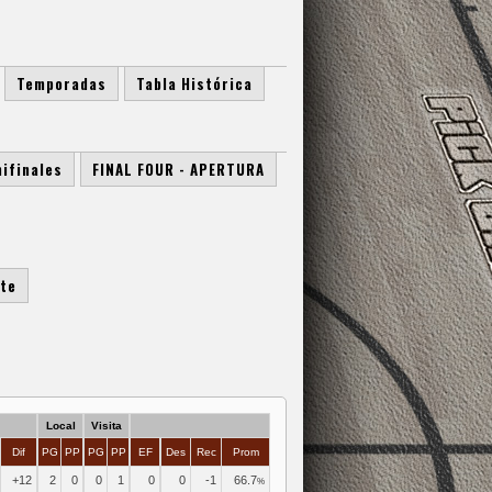
Temporadas
Tabla Histórica
ifinales
FINAL FOUR - APERTURA
nte
Local
Visita
Dif
PG
PP
PG
PP
EF
Des
Rec
Prom
+12
2
0
0
1
0
0
-1
66.7
%