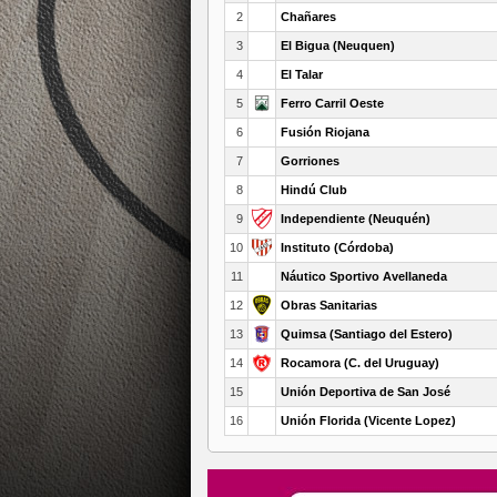
2
Chañares
3
El Bigua (Neuquen)
4
El Talar
5
Ferro Carril Oeste
6
Fusión Riojana
7
Gorriones
8
Hindú Club
9
Independiente (Neuquén)
10
Instituto (Córdoba)
11
Náutico Sportivo Avellaneda
12
Obras Sanitarias
13
Quimsa (Santiago del Estero)
14
Rocamora (C. del Uruguay)
15
Unión Deportiva de San José
16
Unión Florida (Vicente Lopez)