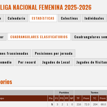
 LIGA NACIONAL FEMENINA 2025-2026
e
Calendario
ESTADíSTICAS
Colectivas
Individuales
Sur
CUADRANGULARES CLASIFICATORIOS
Cuadrangulares sem
ones fraccionadas
Posiciones por jornada
romedio
Por record
Jugados de Local
Jugados de Visita
orios
Partidos
Tantos
ipo
Pts
PJ
PG
PP
NP
TF
Prom
TC
Prom
5
3
2
1
0
216
72.0
204
68.0