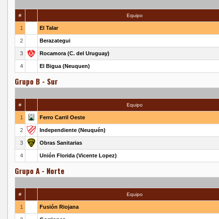
#
Equipo
1
El Talar
2
Berazategui
3
Rocamora (C. del Uruguay)
4
El Bigua (Neuquen)
Grupo B - Sur
#
Equipo
1
Ferro Carril Oeste
2
Independiente (Neuquén)
3
Obras Sanitarias
4
Unión Florida (Vicente Lopez)
Grupo A - Norte
#
Equipo
1
Fusión Riojana