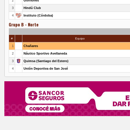
2
Gorriones
3
Hindú Club
4
Instituto (Córdoba)
Grupo B - Norte
#
Equipo
1
Chañares
2
Náutico Sportivo Avellaneda
3
Quimsa (Santiago del Estero)
4
Unión Deportiva de San José