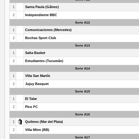
1
Santa Paula (Gálvez)
2
Independiente BBC
Serie A12
1
Comunicaciones (Mercedes)
2
Bochas Sport Club
Serie A13
1
Salta Basket
2
Estudiantes (Tucumán)
Serie A14
1
Villa San Martín
2
Jujuy Basquet
Serie A15
1
El Talar
2
Pico FC
Serie A16
1
Quilmes (Mar del Plata)
2
Villa Mitre (BB)
Serie A17