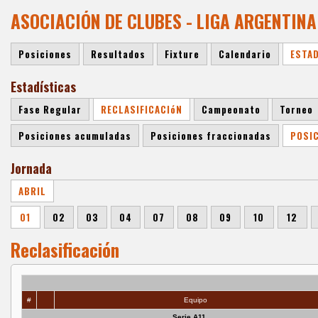
ASOCIACIÓN DE CLUBES - LIGA ARGENTIN
Posiciones
Resultados
Fixture
Calendario
ESTA
Estadísticas
Fase Regular
RECLASIFICACIóN
Campeonato
Torneo
Posiciones acumuladas
Posiciones fraccionadas
POSI
Jornada
ABRIL
01
02
03
04
07
08
09
10
12
Reclasificación
#
Equipo
Serie A11