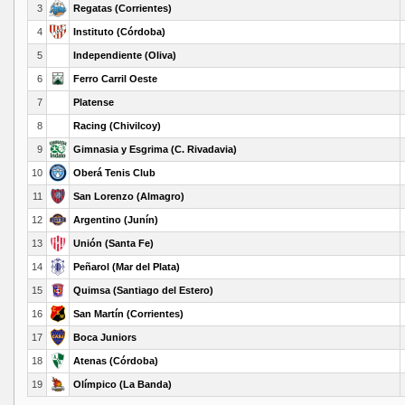
3
Regatas (Corrientes)
4
Instituto (Córdoba)
5
Independiente (Oliva)
6
Ferro Carril Oeste
7
Platense
8
Racing (Chivilcoy)
9
Gimnasia y Esgrima (C. Rivadavia)
10
Oberá Tenis Club
11
San Lorenzo (Almagro)
12
Argentino (Junín)
13
Unión (Santa Fe)
14
Peñarol (Mar del Plata)
15
Quimsa (Santiago del Estero)
16
San Martín (Corrientes)
17
Boca Juniors
18
Atenas (Córdoba)
19
Olímpico (La Banda)