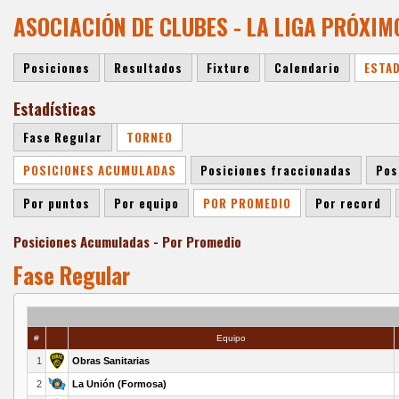
ASOCIACIÓN DE CLUBES - LA LIGA PRÓXIM
Posiciones
Resultados
Fixture
Calendario
ESTA
Estadísticas
Fase Regular
TORNEO
POSICIONES ACUMULADAS
Posiciones fraccionadas
Pos
Por puntos
Por equipo
POR PROMEDIO
Por record
Posiciones Acumuladas - Por Promedio
Fase Regular
#
Equipo
1
Obras Sanitarias
2
La Unión (Formosa)