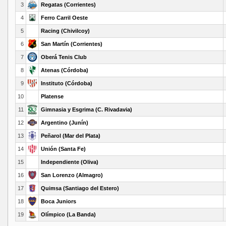
3
Regatas (Corrientes)
4
Ferro Carril Oeste
5
Racing (Chivilcoy)
6
San Martín (Corrientes)
7
Oberá Tenis Club
8
Atenas (Córdoba)
9
Instituto (Córdoba)
10
Platense
11
Gimnasia y Esgrima (C. Rivadavia)
12
Argentino (Junín)
13
Peñarol (Mar del Plata)
14
Unión (Santa Fe)
15
Independiente (Oliva)
16
San Lorenzo (Almagro)
17
Quimsa (Santiago del Estero)
18
Boca Juniors
19
Olímpico (La Banda)