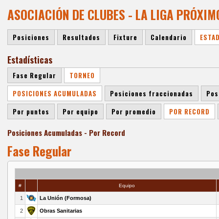
ASOCIACIÓN DE CLUBES - LA LIGA PRÓXIM
Posiciones
Resultados
Fixture
Calendario
ESTA
Estadísticas
Fase Regular
TORNEO
POSICIONES ACUMULADAS
Posiciones fraccionadas
Pos
Por puntos
Por equipo
Por promedio
POR RECORD
Posiciones Acumuladas - Por Record
Fase Regular
#
Equipo
1
La Unión (Formosa)
2
Obras Sanitarias