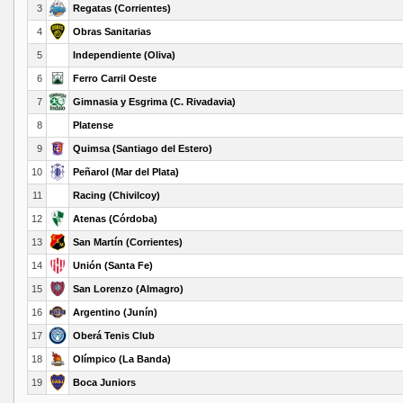
3
Regatas (Corrientes)
4
Obras Sanitarias
5
Independiente (Oliva)
6
Ferro Carril Oeste
7
Gimnasia y Esgrima (C. Rivadavia)
8
Platense
9
Quimsa (Santiago del Estero)
10
Peñarol (Mar del Plata)
11
Racing (Chivilcoy)
12
Atenas (Córdoba)
13
San Martín (Corrientes)
14
Unión (Santa Fe)
15
San Lorenzo (Almagro)
16
Argentino (Junín)
17
Oberá Tenis Club
18
Olímpico (La Banda)
19
Boca Juniors