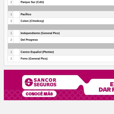
2
Parque Sur (CdU)
1
Pacífico
2
Colon (Chivilcoy)
1
Independiente (General Pico)
2
Del Progreso
1
Centro Español (Plottier)
2
Ferro (General Pico)