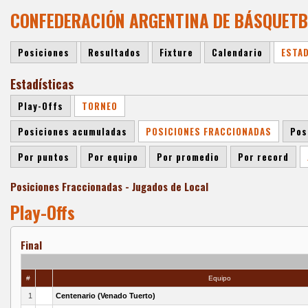
CONFEDERACIÓN ARGENTINA DE BÁSQUETBOL
Posiciones
Resultados
Fixture
Calendario
ESTA
Estadísticas
Play-Offs
TORNEO
Posiciones acumuladas
POSICIONES FRACCIONADAS
Pos
Por puntos
Por equipo
Por promedio
Por record
Posiciones Fraccionadas - Jugados de Local
Play-Offs
Final
#
Equipo
1
Centenario (Venado Tuerto)