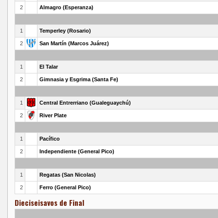
2
Almagro (Esperanza)
1
Temperley (Rosario)
2
San Martín (Marcos Juárez)
1
El Talar
2
Gimnasia y Esgrima (Santa Fe)
1
Central Entrerriano (Gualeguaychú)
2
River Plate
1
Pacífico
2
Independiente (General Pico)
1
Regatas (San Nicolas)
2
Ferro (General Pico)
Dieciseisavos de Final