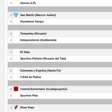
2
Atenas (LP)
1
San Martín (Marcos Juárez)
2
Presidente Derqui
1
Temperley (Rosario)
2
Independiente (Avellaneda)
1
El Talar
2
Sportivo Peñarol (Rosario del Tala)
1
Gimnasia y Esgrima (Santa Fe)
2
CASA de Padua
1
Central Entrerriano (Gualeguaychú)
2
Sportivo Pilar
1
River Plate