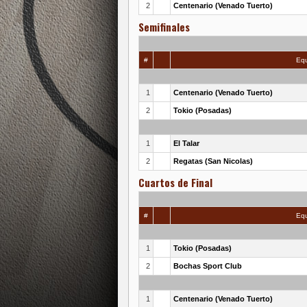
2
Centenario (Venado Tuerto)
Semifinales
#
Equ
1
Centenario (Venado Tuerto)
2
Tokio (Posadas)
1
El Talar
2
Regatas (San Nicolas)
Cuartos de Final
#
Equ
1
Tokio (Posadas)
2
Bochas Sport Club
1
Centenario (Venado Tuerto)