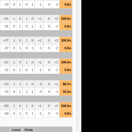
-24
0
1
0
1
-1
0
-2
0.0
%
+31
1
0
1
0
+1
0
+2
100.0
%
-31
0
1
0
1
-1
0
-2
0.0
%
+37
1
0
1
0
+1
0
+2
100.0
%
-37
0
1
0
1
-1
0
-2
0.0
%
+21
1
0
1
0
+1
0
+2
100.0
%
-21
0
1
0
1
-1
0
-2
0.0
%
+14
1
1
1
0
0
0
+1
66.7
%
-14
0
1
1
1
0
0
-1
33.3
%
+50
1
0
1
0
+1
0
+2
100.0
%
-50
0
1
0
1
-1
0
-2
0.0
%
Local
Visita