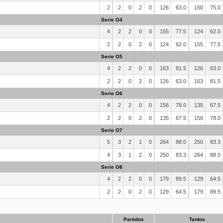
2
2
0
2
0
126
63.0
150
75.0
Serie O4
4
2
2
0
0
155
77.5
124
62.0
2
2
0
2
0
124
62.0
155
77.5
Serie O5
4
2
2
0
0
163
81.5
126
63.0
2
2
0
2
0
126
63.0
163
81.5
Serie O6
4
2
2
0
0
156
78.0
135
67.5
2
2
0
2
0
135
67.5
156
78.0
Serie O7
5
3
2
1
0
264
88.0
250
83.3
4
3
1
2
0
250
83.3
264
88.0
Serie O8
4
2
2
0
0
179
89.5
129
64.5
2
2
0
2
0
129
64.5
179
89.5
Partidos
Tantos