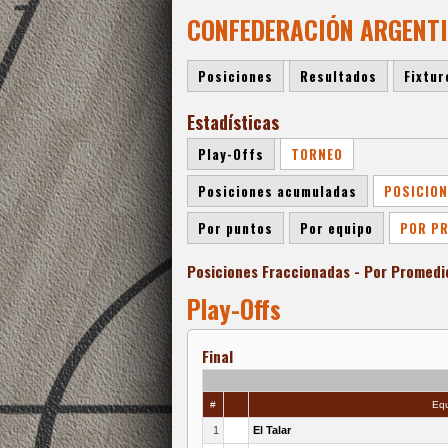
CONFEDERACIÓN ARGENTIN
Posiciones
Resultados
Fixtur
Estadísticas
Play-Offs
TORNEO
Posiciones acumuladas
POSICION
Por puntos
Por equipo
POR P
Posiciones Fraccionadas - Por Promedi
Play-Offs
Final
#
Equ
1
El Talar