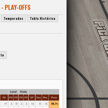
- PLAY-OFFS
Temporadas
Tabla Histórica
nte
Local
Visita
Dif
PG
PP
PG
PP
EF
Des
Rec
Prom
+7
1
0
1
1
+1
0
+1
66.7
%