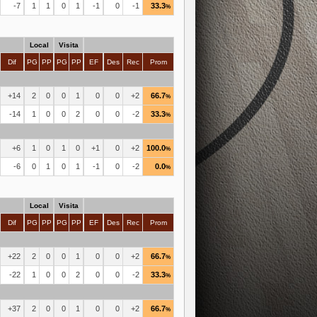
-7
1
1
0
1
-1
0
-1
33.3
%
Local
Visita
Dif
PG
PP
PG
PP
EF
Des
Rec
Prom
+14
2
0
0
1
0
0
+2
66.7
%
-14
1
0
0
2
0
0
-2
33.3
%
+6
1
0
1
0
+1
0
+2
100.0
%
-6
0
1
0
1
-1
0
-2
0.0
%
Local
Visita
Dif
PG
PP
PG
PP
EF
Des
Rec
Prom
+22
2
0
0
1
0
0
+2
66.7
%
-22
1
0
0
2
0
0
-2
33.3
%
+37
2
0
0
1
0
0
+2
66.7
%