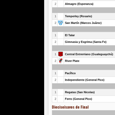
2
Almagro (Esperanza)
1
Temperley (Rosario)
2
San Martín (Marcos Juárez)
1
El Talar
2
Gimnasia y Esgrima (Santa Fe)
1
Central Entrerriano (Gualeguaychú)
2
River Plate
1
Pacífico
2
Independiente (General Pico)
1
Regatas (San Nicolas)
2
Ferro (General Pico)
Dieciseisavos de Final