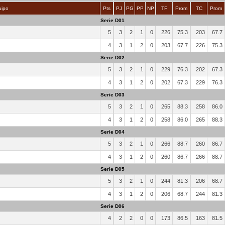
ipo
Pts
PJ
PG
PP
NP
TF
Prom
TC
Prom
Serie D01
5
3
2
1
0
226
75.3
203
67.7
4
3
1
2
0
203
67.7
226
75.3
Serie D02
5
3
2
1
0
229
76.3
202
67.3
4
3
1
2
0
202
67.3
229
76.3
Serie D03
5
3
2
1
0
265
88.3
258
86.0
4
3
1
2
0
258
86.0
265
88.3
Serie D04
5
3
2
1
0
266
88.7
260
86.7
4
3
1
2
0
260
86.7
266
88.7
Serie D05
5
3
2
1
0
244
81.3
206
68.7
4
3
1
2
0
206
68.7
244
81.3
Serie D06
4
2
2
0
0
173
86.5
163
81.5