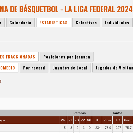
A DE BÁSQUETBOL - LA LIGA FEDERAL 2024 
e
Calendario
ESTADíSTICAS
Colectivas
Individuales
ES FRACCIONADAS
Posiciones por jornada
ROMEDIO
Por record
Jugados de Local
Jugados de Visita
o
Partidos
Tantos
ipo
Pts
PJ
PG
PP
NP
TF
Prom
TC
Prom
5
3
2
1
0
234
78.0
227
75.7