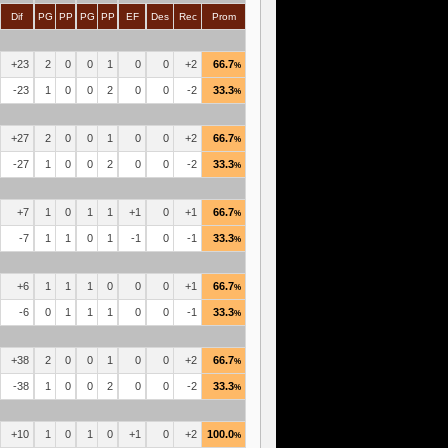
Dif
PG
PP
PG
PP
EF
Des
Rec
Prom
+23
2
0
0
1
0
0
+2
66.7
%
-23
1
0
0
2
0
0
-2
33.3
%
+27
2
0
0
1
0
0
+2
66.7
%
-27
1
0
0
2
0
0
-2
33.3
%
+7
1
0
1
1
+1
0
+1
66.7
%
-7
1
1
0
1
-1
0
-1
33.3
%
+6
1
1
1
0
0
0
+1
66.7
%
-6
0
1
1
1
0
0
-1
33.3
%
+38
2
0
0
1
0
0
+2
66.7
%
-38
1
0
0
2
0
0
-2
33.3
%
+10
1
0
1
0
+1
0
+2
100.0
%