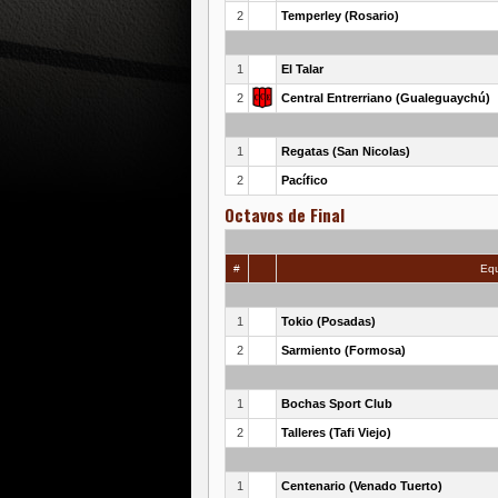
2
Temperley (Rosario)
1
El Talar
2
Central Entrerriano (Gualeguaychú)
1
Regatas (San Nicolas)
2
Pacífico
Octavos de Final
#
Equ
1
Tokio (Posadas)
2
Sarmiento (Formosa)
1
Bochas Sport Club
2
Talleres (Tafi Viejo)
1
Centenario (Venado Tuerto)