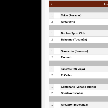
#
Equ
1
Tokio (Posadas)
2
Almafuerte
1
Bochas Sport Club
2
Belgrano (Tucumán)
1
Sarmiento (Formosa)
2
Facundo
1
Talleres (Tafi Viejo)
2
El Ceibo
1
Centenario (Venado Tuerto)
2
Sportivo Escobar
1
Almagro (Esperanza)