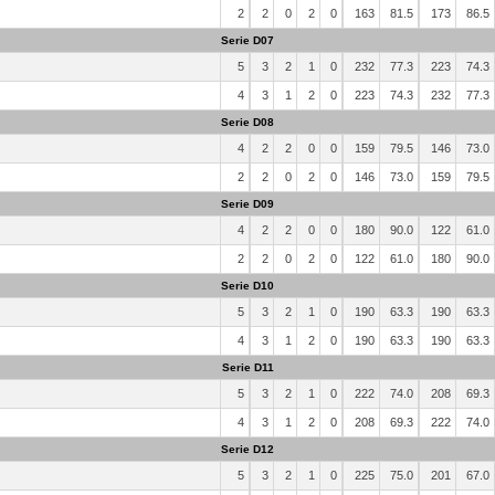
2
2
0
2
0
163
81.5
173
86.5
Serie D07
5
3
2
1
0
232
77.3
223
74.3
4
3
1
2
0
223
74.3
232
77.3
Serie D08
4
2
2
0
0
159
79.5
146
73.0
2
2
0
2
0
146
73.0
159
79.5
Serie D09
4
2
2
0
0
180
90.0
122
61.0
2
2
0
2
0
122
61.0
180
90.0
Serie D10
5
3
2
1
0
190
63.3
190
63.3
4
3
1
2
0
190
63.3
190
63.3
Serie D11
5
3
2
1
0
222
74.0
208
69.3
4
3
1
2
0
208
69.3
222
74.0
Serie D12
5
3
2
1
0
225
75.0
201
67.0