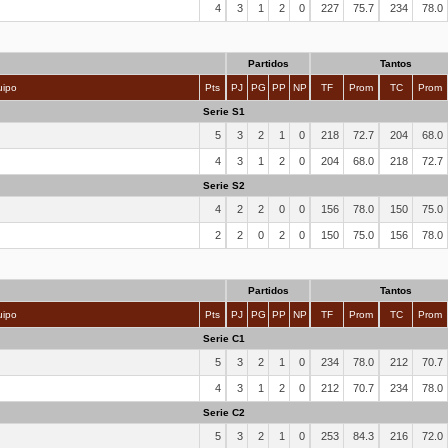
4
3
1
2
0
227
75.7
234
78.0
Partidos
Tantos
ipo
Pts
PJ
PG
PP
NP
TF
Prom
TC
Prom
Serie S1
5
3
2
1
0
218
72.7
204
68.0
4
3
1
2
0
204
68.0
218
72.7
Serie S2
4
2
2
0
0
156
78.0
150
75.0
2
2
0
2
0
150
75.0
156
78.0
Partidos
Tantos
ipo
Pts
PJ
PG
PP
NP
TF
Prom
TC
Prom
Serie C1
5
3
2
1
0
234
78.0
212
70.7
4
3
1
2
0
212
70.7
234
78.0
Serie C2
5
3
2
1
0
253
84.3
216
72.0