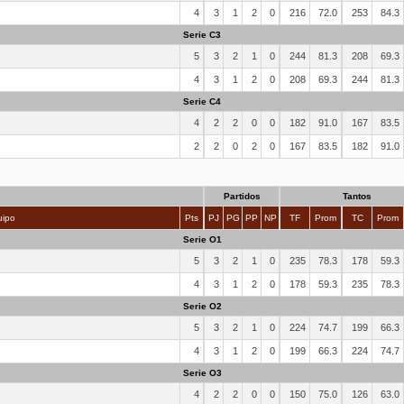
4
3
1
2
0
216
72.0
253
84.3
Serie C3
5
3
2
1
0
244
81.3
208
69.3
4
3
1
2
0
208
69.3
244
81.3
Serie C4
4
2
2
0
0
182
91.0
167
83.5
2
2
0
2
0
167
83.5
182
91.0
Partidos
Tantos
ipo
Pts
PJ
PG
PP
NP
TF
Prom
TC
Prom
Serie O1
5
3
2
1
0
235
78.3
178
59.3
4
3
1
2
0
178
59.3
235
78.3
Serie O2
5
3
2
1
0
224
74.7
199
66.3
4
3
1
2
0
199
66.3
224
74.7
Serie O3
4
2
2
0
0
150
75.0
126
63.0