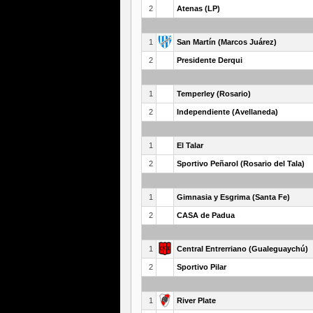
2
Atenas (LP)
1
San Martín (Marcos Juárez)
2
Presidente Derqui
1
Temperley (Rosario)
2
Independiente (Avellaneda)
1
El Talar
2
Sportivo Peñarol (Rosario del Tala)
1
Gimnasia y Esgrima (Santa Fe)
2
CASA de Padua
1
Central Entrerriano (Gualeguaychú)
2
Sportivo Pilar
1
River Plate