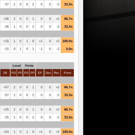
-37
1
0
0
2
0
0
-2
33.3
%
+36
2
0
0
1
0
0
+2
66.7
%
-36
1
0
0
2
0
0
-2
33.3
%
+15
1
0
1
0
+1
0
+2
100.0
%
-15
0
1
0
1
-1
0
-2
0.0
%
Local
Visita
Dif
PG
PP
PG
PP
EF
Des
Rec
Prom
+57
2
0
0
1
0
0
+2
66.7
%
-57
1
0
0
2
0
0
-2
33.3
%
+25
2
0
0
1
0
0
+2
66.7
%
-25
1
0
0
2
0
0
-2
33.3
%
+24
1
0
1
0
+1
0
+2
100.0
%