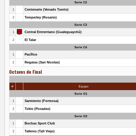
Serie C2
1
Centenario (Venado Tuerto)
2
Temperley (Rosario)
Serie C3
1
Central Entrerriano (Gualeguaychú)
2
El Talar
Serie C4
1
Pacífico
2
Regatas (San Nicolas)
Octavos de Final
#
Equipo
Serie O1
1
Sarmiento (Formosa)
2
Tokio (Posadas)
Serie O2
1
Bochas Sport Club
2
Talleres (Tafi Viejo)