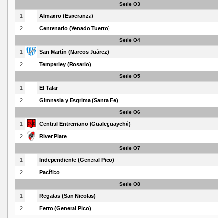
Serie O3
1
Almagro (Esperanza)
2
Centenario (Venado Tuerto)
Serie O4
1
San Martín (Marcos Juárez)
2
Temperley (Rosario)
Serie O5
1
El Talar
2
Gimnasia y Esgrima (Santa Fe)
Serie O6
1
Central Entrerriano (Gualeguaychú)
2
River Plate
Serie O7
1
Independiente (General Pico)
2
Pacífico
Serie O8
1
Regatas (San Nicolas)
2
Ferro (General Pico)