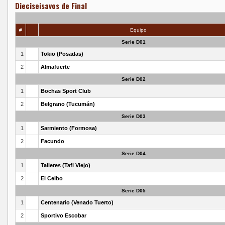
Dieciseisavos de Final
#
Equipo
Serie D01
1
Tokio (Posadas)
2
Almafuerte
Serie D02
1
Bochas Sport Club
2
Belgrano (Tucumán)
Serie D03
1
Sarmiento (Formosa)
2
Facundo
Serie D04
1
Talleres (Tafi Viejo)
2
El Ceibo
Serie D05
1
Centenario (Venado Tuerto)
2
Sportivo Escobar