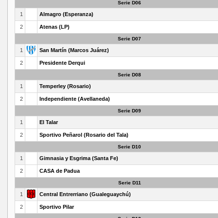
Serie D06
1
Almagro (Esperanza)
2
Atenas (LP)
Serie D07
1
San Martín (Marcos Juárez)
2
Presidente Derqui
Serie D08
1
Temperley (Rosario)
2
Independiente (Avellaneda)
Serie D09
1
El Talar
2
Sportivo Peñarol (Rosario del Tala)
Serie D10
1
Gimnasia y Esgrima (Santa Fe)
2
CASA de Padua
Serie D11
1
Central Entrerriano (Gualeguaychú)
2
Sportivo Pilar