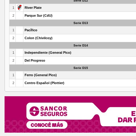
Serie D12
1
River Plate
2
Parque Sur (CdU)
Serie D13
1
Pacífico
2
Colon (Chivilcoy)
Serie D14
1
Independiente (General Pico)
2
Del Progreso
Serie D15
1
Ferro (General Pico)
2
Centro Español (Plottier)