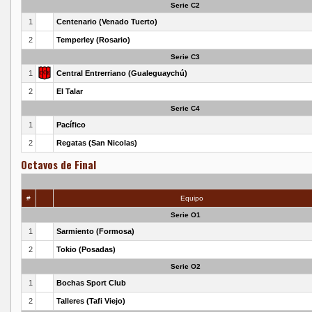
Serie C2
1
Centenario (Venado Tuerto)
2
Temperley (Rosario)
Serie C3
1
Central Entrerriano (Gualeguaychú)
2
El Talar
Serie C4
1
Pacífico
2
Regatas (San Nicolas)
Octavos de Final
#
Equipo
Serie O1
1
Sarmiento (Formosa)
2
Tokio (Posadas)
Serie O2
1
Bochas Sport Club
2
Talleres (Tafi Viejo)