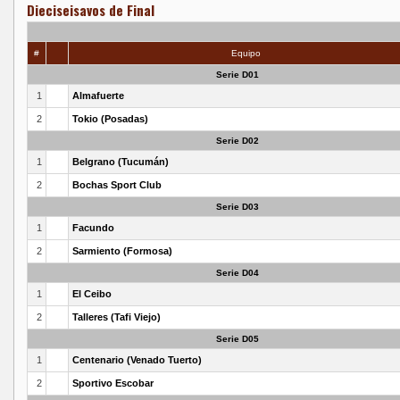
Dieciseisavos de Final
#
Equipo
Serie D01
1
Almafuerte
2
Tokio (Posadas)
Serie D02
1
Belgrano (Tucumán)
2
Bochas Sport Club
Serie D03
1
Facundo
2
Sarmiento (Formosa)
Serie D04
1
El Ceibo
2
Talleres (Tafi Viejo)
Serie D05
1
Centenario (Venado Tuerto)
2
Sportivo Escobar