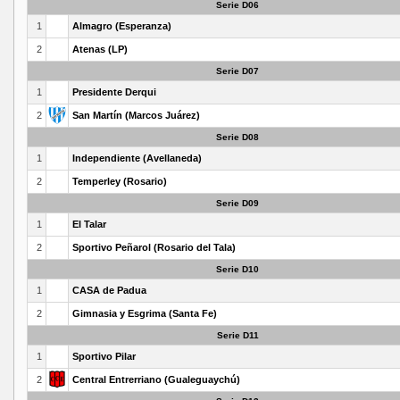
Serie D06
1
Almagro (Esperanza)
2
Atenas (LP)
Serie D07
1
Presidente Derqui
2
San Martín (Marcos Juárez)
Serie D08
1
Independiente (Avellaneda)
2
Temperley (Rosario)
Serie D09
1
El Talar
2
Sportivo Peñarol (Rosario del Tala)
Serie D10
1
CASA de Padua
2
Gimnasia y Esgrima (Santa Fe)
Serie D11
1
Sportivo Pilar
2
Central Entrerriano (Gualeguaychú)