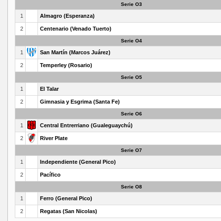
Serie O3
1
Almagro (Esperanza)
2
Centenario (Venado Tuerto)
Serie O4
1
San Martín (Marcos Juárez)
2
Temperley (Rosario)
Serie O5
1
El Talar
2
Gimnasia y Esgrima (Santa Fe)
Serie O6
1
Central Entrerriano (Gualeguaychú)
2
River Plate
Serie O7
1
Independiente (General Pico)
2
Pacífico
Serie O8
1
Ferro (General Pico)
2
Regatas (San Nicolas)