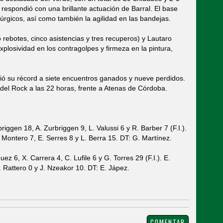
 respondió con una brillante actuación de Barral. El base
irúrgicos, así como también la agilidad en las bandejas.
 rebotes, cinco asistencias y tres recuperos) y Lautaro
xplosividad en los contragolpes y firmeza en la pintura,
ió su récord a siete encuentros ganados y nueve perdidos.
 del Rock a las 22 horas, frente a Atenas de Córdoba.
briggen 18, A. Zurbriggen 9, L. Valussi 6 y R. Barber 7 (F.I.).
J. Montero 7, E. Serres 8 y L. Berra 15. DT: G. Martínez.
ez 6, X. Carrera 4, C. Lufile 6 y G. Torres 29 (F.I.). E.
 Rattero 0 y J. Nzeakor 10. DT: E. Jápez.