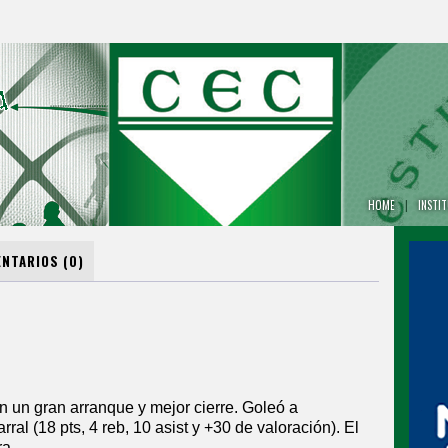
HOME
|
INSTI
NTARIOS (0)
on un gran arranque y mejor cierre. Goleó a
al (18 pts, 4 reb, 10 asist y +30 de valoración). El
ra.