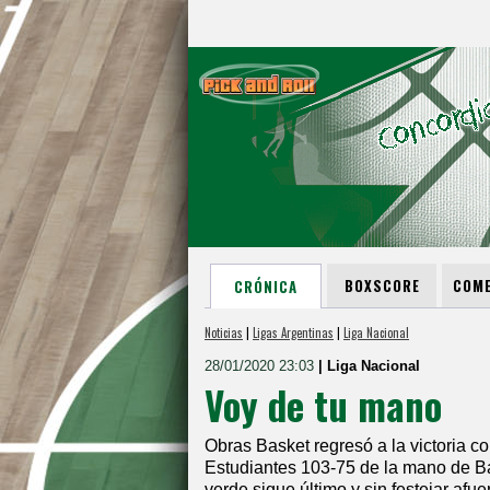
BOXSCORE
COME
CRÓNICA
Noticias
|
Ligas Argentinas
|
Liga Nacional
28/01/2020 23:03
| Liga Nacional
Voy de tu mano
Obras Basket regresó a la victoria c
Estudiantes 103-75 de la mano de Barr
verde sigue último y sin festejar afue