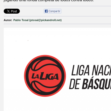
Autor:
Pablo Tosal (ptosal@pickandroll.net)