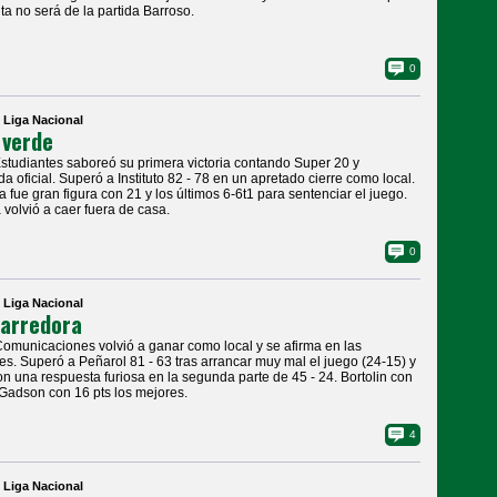
ita no será de la partida Barroso.
0
| Liga Nacional
 verde
Estudiantes saboreó su primera victoria contando Super 20 y
a oficial. Superó a Instituto 82 - 78 en un apretado cierre como local.
ta fue gran figura con 21 y los últimos 6-6t1 para sentenciar el juego.
a volvió a caer fuera de casa.
0
| Liga Nacional
arredora
Comunicaciones volvió a ganar como local y se afirma en las
es. Superó a Peñarol 81 - 63 tras arrancar muy mal el juego (24-15) y
on una respuesta furiosa en la segunda parte de 45 - 24. Bortolin con
 Gadson con 16 pts los mejores.
4
| Liga Nacional