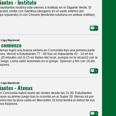
iantes - Instituto
Estudiantes recibirá este viernes a Instituto en el Gigante Verde. El
 podrá contar con Gamboa (desgarro en el vasto externo del
ps izquierdo) ni con Chourio (tendinitis rutuliana en ambas rodillas).
0
| Liga Nacional
 comienzo
Atenas logró una buena victoria en Concordia tras una primera parte
ra. Venció a Estudiantes 77 - 60 tras un impactante 42 - 14 en los
 20 minutos con 0-15 en triples del local, aunque no le alcanzó con la
 luego. Lema salió lesionado en el griego. Spencer y Arn con 16 pts
mejores.
1
| Liga Nacional
iantes - Atenas
En Concordia habrá duelo de verdes desde las 21:30. Estudiantes
anar su primer juego tras lo ocurrido en el Super 20. Atenas irá por
uera tras la dura caída en Mercedes. El local tendrá el debut de sus
os foráneos.
0