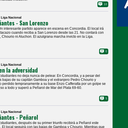
10
| Liga Nacional
iantes - San Lorenzo
Un interesante partido aparece en escena en Concordia. El local irá
atacazo cuando reciba a San Lorenzo desde las 21. No contará con
Chourio ni Aluchon. El azulgrana marcha invicto en la Liga.
0
| Liga Nacional
en la adversidad
Estudiantes no deja nunca de pelear. En Concordia, y a pesar del
s bajas de su capitán Gamboa y el extranjero Pedro Chourio y
 perdido tempranamente a su base Enzo Cafferatta por un golpe se
so a todo y superó a Peñarol de Mar del Plata 69-60.
5
| Liga Nacional
iantes - Peñarol
Estudiantes, después de su primer triunfo recibirá a Peñarol este
 El local seguirá con las bajas de Gamboa y Chourio. Mientras que