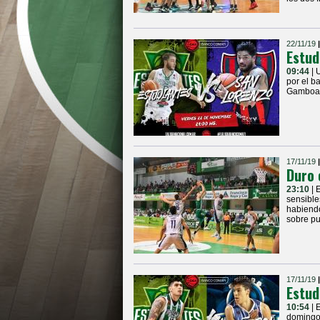
22/11/19
Estud
09:44
| 
por el b
Gamboa, 
17/11/19
Duro 
23:10
| 
sensible
habiendo
sobre pu
17/11/19
Estud
10:54
| 
domingo.