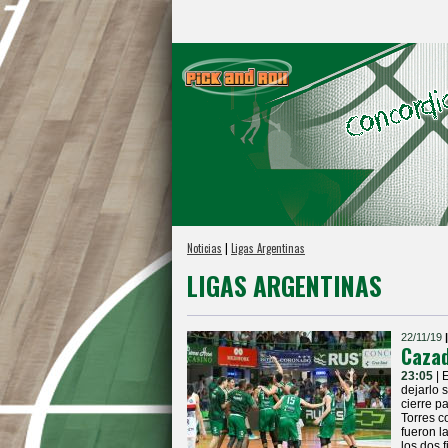
Noticias
|
Ligas Argentinas
LIGAS ARGENTINAS
22/11/19
Cazad
23:05
| 
dejarlo 
cierre pa
Torres c
fueron l
los dos f