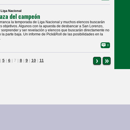
| Liga Nacional
caza del campeón
Arranca la temporada de Liga Nacional y muchos elencos buscarán
es objetivos. Algunos con la apuesta de desbancar a San Lorenzo,
r sorprender y ser revelación y elencos que buscarán directamente no
on la parte baja. Un informe de Pick&Roll de las posibilidades en la
.
0
›
»
|
5
|
6
|
7
|
8
|
9
|
10
|
11
|
Noticias
|
Galería de Fotos
reservados