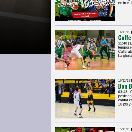
en la vis
16/11/19
Caffe
11:40
| 
temporad
Cafferat
La glori
16/11/19
Don B
03:45
| 
posicion
contar c
18 pts y
15/11/19