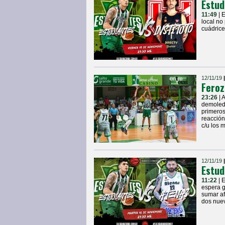
Estud
11:49
| 
local no
cuádrice
12/11/19
Feroz
23:26
| 
demoledo
primeros
reacción
c/u los 
12/11/19
Estud
11:22
| 
espera g
sumar af
dos nuev