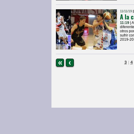
11/11/19
A la 
11:19
| 
diferent
otros po
sufrir c
2019-20
«
‹
3
|
4
Página Principal
|
Estudiantes Concordia
© COPYRIGHTS 2013 • Todos los derechos 