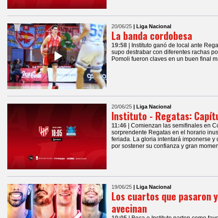
20/06/25
| Liga Nacional
La banda cordobesa
19:58
| Instituto ganó de local ante Reg
supo destrabar con diferentes rachas posi
Pomoli fueron claves en un buen final má
20/06/25
| Liga Nacional
Instituto - Regatas: Capít
11:46
| Comienzan las semifinales en Có
sorprendente Regatas en el horario inus
feriada. La gloria intentará imponerse y
por sostener su confianza y gran mome
19/06/25
| Liga Nacional
Los cuartos que pasaron y
avecinan