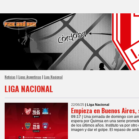
Noticias
|
Ligas Argentinas
|
Liga Nacional
LIGA NACIONAL
22/06/25
| Liga Nacional
Empieza en Buenos Aires,
09:17
| Una jornada de domingo con am
espera por Quimsa en una serie promet
de los últimos años. Instituto va por otr
imagen y dar el golpe. El repaso de a