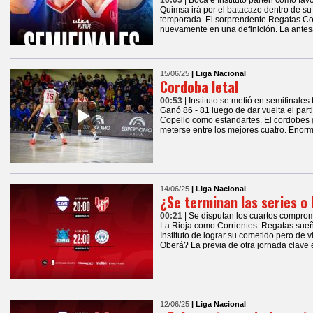
10:05
| Boca e Instituto parten como favo
Quimsa irá por el batacazo dentro de su 
temporada. El sorprendente Regatas Co
nuevamente en una definición. La antesal
15/06/25
| Liga Nacional
Cordoba letal
00:53
| Instituto se metió en semifinales
Ganó 86 - 81 luego de dar vuelta el part
Copello como estandartes. El cordobes 
meterse entre los mejores cuatro. Enor
14/06/25
| Liga Nacional
¿Se terminan las series o
00:21
| Se disputan los cuartos comprom
La Rioja como Corrientes. Regatas sueña 
Instituto de lograr su cometido pero de 
Oberá? La previa de otra jornada clave 
12/06/25
| Liga Nacional