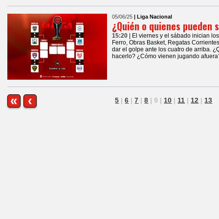
05/06/25
| Liga Nacional
¿Quién o quienes pueden 
15:20
| El viernes y el sábado inician lo
Ferro, Obras Basket, Regatas Corrientes
dar el golpe ante los cuatro de arriba.
hacerlo? ¿Cómo vienen jugando afuera
«
‹
5
|
6
|
7
|
8
|
9
|
10
|
11
|
12
|
13