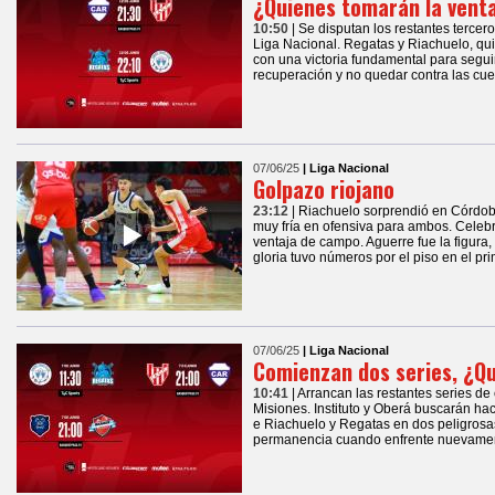
¿Quienes tomarán la vent
10:50
| Se disputan los restantes tercero
Liga Nacional. Regatas y Riachuelo, qui
con una victoria fundamental para seguir
recuperación y no quedar contra las cue
07/06/25
| Liga Nacional
Golpazo riojano
23:12
| Riachuelo sorprendió en Córdob
muy fría en ofensiva para ambos. Celebr
ventaja de campo. Aguerre fue la figura
gloria tuvo números por el piso en el pri
07/06/25
| Liga Nacional
Comienzan dos series, ¿Qu
10:41
| Arrancan las restantes series de
Misiones. Instituto y Oberá buscarán ha
e Riachuelo y Regatas en dos peligrosas
permanencia cuando enfrente nuevament