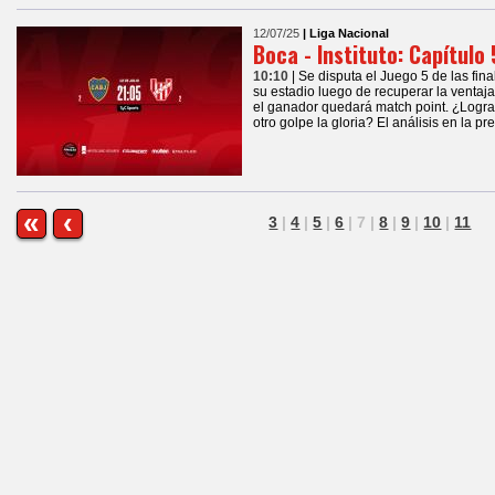
12/07/25
| Liga Nacional
Boca - Instituto: Capítulo 
10:10
| Se disputa el Juego 5 de las fin
su estadio luego de recuperar la ventaj
el ganador quedará match point. ¿Logr
otro golpe la gloria? El análisis en la pre
«
‹
3
|
4
|
5
|
6
|
7
|
8
|
9
|
10
|
11