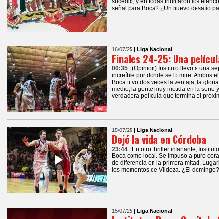
sucedió, y en todas triunfaron los elen
señal para Boca? ¿Un nuevo desafío par
16/07/25
| Liga Nacional
Finales 24-25: Una pelícu
00:35
| (Opinión) Instituto llevó a una 
increíble por donde se lo mire. Ambos 
Boca tuvo dos veces la ventaja, la glori
medio, la gente muy metida en la serie 
verdadera película que termina el próx
15/07/25
| Liga Nacional
Dejó la vida en Córdoba
23:44
| En otro thriller infartante, Instit
Boca como local. Se impuso a puro coraz
de diferencia en la primera mitad. Lugari
los momentos de Vildoza. ¿El domingo? E
15/07/25
| Liga Nacional