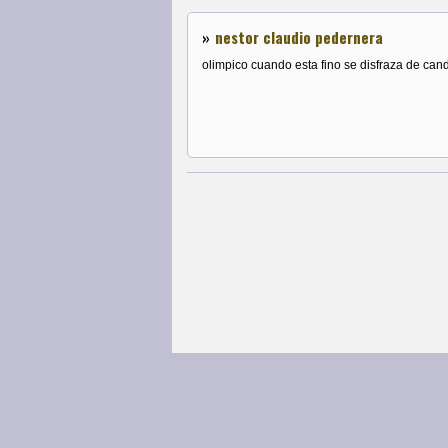
»
nestor claudio pedernera
olimpico cuando esta fino se disfraza de can
Página Principal
|
Libertad
|
Noticias
© COPYRIGHTS 2013 • Todos los derechos 