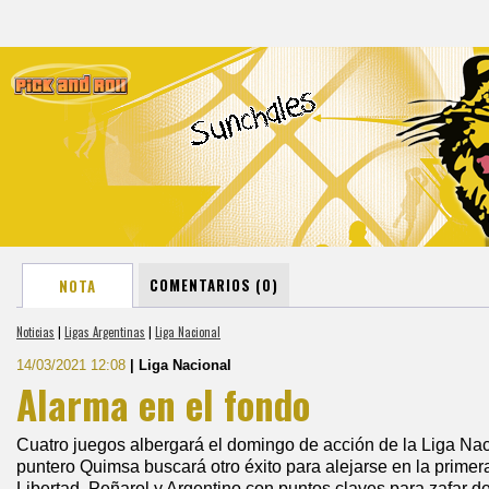
COMENTARIOS (0)
NOTA
Noticias
|
Ligas Argentinas
|
Liga Nacional
14/03/2021 12:08
| Liga Nacional
Alarma en el fondo
Cuatro juegos albergará el domingo de acción de la Liga Na
puntero Quimsa buscará otro éxito para alejarse en la primer
Libertad, Peñarol y Argentino con puntos claves para zafar de