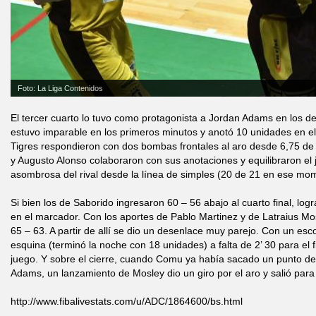
Foto: La Liga Contenidos
El tercer cuarto lo tuvo como protagonista a Jordan Adams en los de 
estuvo imparable en los primeros minutos y anotó 10 unidades en el 
Tigres respondieron con dos bombas frontales al aro desde 6,75 de H
y Augusto Alonso colaboraron con sus anotaciones y equilibraron el 
asombrosa del rival desde la línea de simples (20 de 21 en ese mo
Si bien los de Saborido ingresaron 60 – 56 abajo al cuarto final, log
en el marcador. Con los aportes de Pablo Martinez y de Latraius Mos
65 – 63. A partir de allí se dio un desenlace muy parejo. Con un es
esquina (terminó la noche con 18 unidades) a falta de 2’ 30 para el fi
juego. Y sobre el cierre, cuando Comu ya había sacado un punto de
Adams, un lanzamiento de Mosley dio un giro por el aro y salió para d
http://www.fibalivestats.com/u/ADC/1864600/bs.html