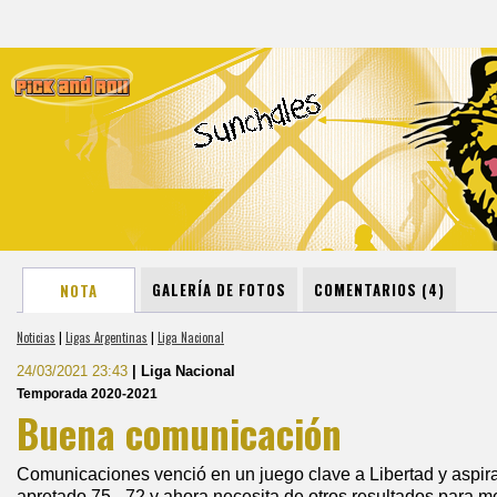
GALERÍA DE FOTOS
COMENTARIOS (4)
NOTA
Noticias
|
Ligas Argentinas
|
Liga Nacional
24/03/2021 23:43
| Liga Nacional
Temporada 2020-2021
Buena comunicación
Comunicaciones venció en un juego clave a Libertad y aspira 
apretado 75 - 72 y ahora necesita de otros resultados para m