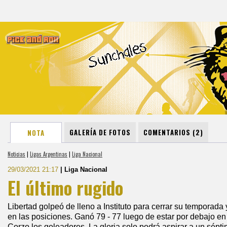
GALERÍA DE FOTOS
COMENTARIOS (2)
NOTA
Noticias
|
Ligas Argentinas
|
Liga Nacional
29/03/2021 21:17
| Liga Nacional
El último rugido
Libertad golpeó de lleno a Instituto para cerrar su temporada
en las posiciones. Ganó 79 - 77 luego de estar por debajo en to
Corzo los goleadores. La gloria solo podrá aspirar a un sépt