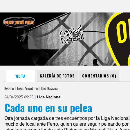
GALERÍA DE FOTOS
COMENTARIOS (0)
NOTA
Noticias
|
Ligas Argentinas
|
Liga Nacional
24/04/2025 09:25
| Liga Nacional
Cada uno en su pelea
Otra jornada cargada de tres encuentros por la Liga Naciona
mucho de local ante Ferro, quien quiere seguir peleando por 
intentará hacerse fuerte ante Platense en Mar del Plata. Ate