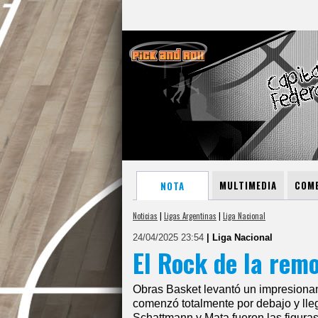
MULTIMEDIA
COME
NOTA
Noticias
|
Ligas Argentinas
|
Liga Nacional
24/04/2025 23:54
| Liga Nacional
El Rock de la rem
Obras Basket levantó un impresionan
comenzó totalmente por debajo y lleg
Schattmann y Mata fueron las figur