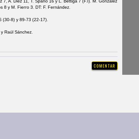
 7, A. Diez 11, T. Spano 16 y L. Bettiga 7 (F.I). M. González
s 8 y M. Fierro 3. DT: F. Fernández.
 (30-8) y 89-73 (22-17).
z y Raúl Sánchez.
ias
|
Galería de Fotos
reservados