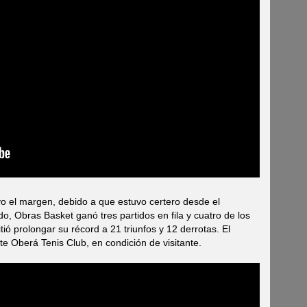
vo el margen, debido a que estuvo certero desde el
do, Obras Basket ganó tres partidos en fila y cuatro de los
ió prolongar su récord a 21 triunfos y 12 derrotas. El
e Oberá Tenis Club, en condición de visitante.