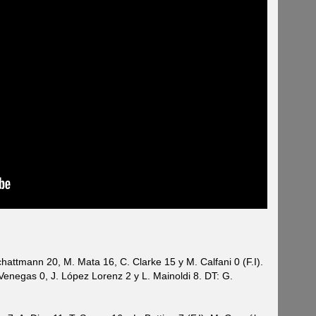
chattmann 20, M. Mata 16, C. Clarke 15 y M. Calfani 0 (F.I).
 Venegas 0, J. López Lorenz 2 y L. Mainoldi 8. DT: G.