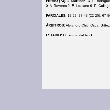
FERRO (73):
J. Martínez 13, F. Rodríguez
0, A. Roveres 2, E. Lezcano 6, R. Gallego
PARCIALES:
15-28, 37-48 (22-20), 67-56
ÁRBITROS:
Alejandro Chiti, Oscar Bríte
ESTADIO:
El Templo del Rock.
Página Principal
|
Obras Basket
|
Notic
© COPYRIGHTS 2013 • Todos los derechos 