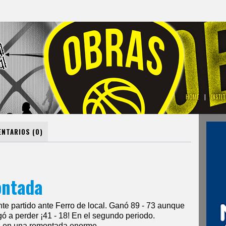
HOME
|
INSTI
NTARIOS (0)
ontada
te partido ante Ferro de local. Ganó 89 - 73 aunque
ó a perder ¡41 - 18! En el segundo periodo.
as en una remontada enorme.