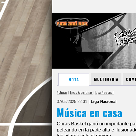
MULTIMEDIA
COME
NOTA
Noticias
|
Ligas Argentinas
|
Liga Nacional
07/05/2025 22:31
| Liga Nacional
Música en casa
Obras Basket ganó un importante part
peleando en la parte alta e ilusiona
los pilares ante el remero.