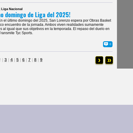
| Liga Nacional
mo domingo de Liga del 2025!
En el último domingo del 2025, San Lorenzo espera por Obras Basket
ico encuentro de la jornada. Ambos viven realidades sumamente
es al igual que sus objetivos en la temporada. El repaso del duelo en
ransmite Tyc Sports.
0
›
»
2
|
3
|
4
|
5
|
6
|
7
|
8
|
9
ias
|
Galería de Fotos
reservados