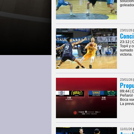
solucion
goleador
23/01/26
Conci
23:12
| 
Top4 y c
sumado a
victoria.
23/01/26
Propu
09:44
| 
Peñarol 
Boca vue
La prev
11/01/26