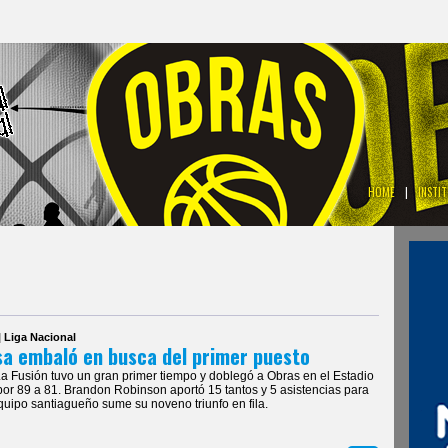
HOME
|
INSTI
| Liga Nacional
a embaló en busca del primer puesto
La Fusión tuvo un gran primer tiempo y doblegó a Obras en el Estadio
or 89 a 81. Brandon Robinson aportó 15 tantos y 5 asistencias para
quipo santiagueño sume su noveno triunfo en fila.