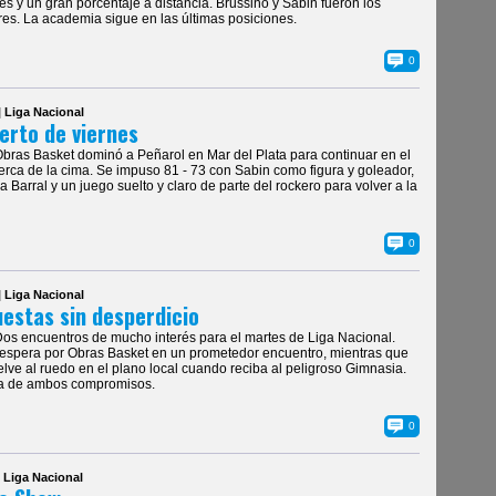
es y un gran porcentaje a distancia. Brussino y Sabin fueron los
es. La academia sigue en las últimas posiciones.
0
| Liga Nacional
erto de viernes
Obras Basket dominó a Peñarol en Mar del Plata para continuar en el
erca de la cima. Se impuso 81 - 73 con Sabin como figura y goleador,
 Barral y un juego suelto y claro de parte del rockero para volver a la
0
| Liga Nacional
estas sin desperdicio
Dos encuentros de mucho interés para el martes de Liga Nacional.
espera por Obras Basket en un prometedor encuentro, mientras que
lve al ruedo en el plano local cuando reciba al peligroso Gimnasia.
ia de ambos compromisos.
0
| Liga Nacional