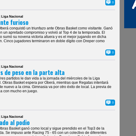
0
| Liga Nacional
ante furioso
Oberá conquistó un triunfazo ante Obras Basket como visitante. Ganó
en un apretado compromiso y volvió al Top 4 de la temporada. El
o sumó su novena victoria afuera y es el mejor jugando en dicha
n. Cinco jugadores terminaron en doble dígito con Dreper como
0
| Liga Nacional
s de peso en la parte alta
Tres partidos le dan vida a la jornada del miércoles de la Liga
. Obras Basket espera por Oberá, mientras que Regatas intentará
de nuevo a la cima. Gimnasia va por otro éxito de local. La previa de
da con mucho en juego.
0
| Liga Nacional
ado al podio
Obras Basket ganó como local y sigue prendido en el Top3 de la
a. Se impuso ante Racing 75 - 65 con un colectivo de diferentes