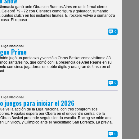
o Show
Gimnasia ganó ante Obras en Buenos Aires en un infernal cierre
. Celebró 79 - 72 con Cisneros como figura y goleador, sumando
s puntos clutch en los instantes finales. El rockero volvió a sumar otra
 casa. El repaso.
0
| Liga Nacional
ngue Prime
Unión jugó un partidazo y venció a Obras Basket como visitante 83 -
lenco santafesino, que contó con la presencia de Ariel Rearte en su
ontó con cinco jugadores en doble dígito y una gran defensa en el
nal.
0
| Liga Nacional
o juegos para iniciar el 2026
Vuelve la acción de la Liga Nacional con tres compromisos
ores. Regatas espera por Oberá en el encuentro central de la
 Obras Basket pretende seguir siendo escolta. Racing se mide ante
o en Chivilcoy, y Olímpico ante el necesitado San Lorenzo. La previa.
0