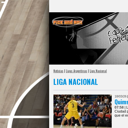
Noticias
|
Ligas Argentinas
|
Liga Nacional
LIGA NACIONAL
18/03/26
Quims
07:58
| 
Ciudad p
que el e