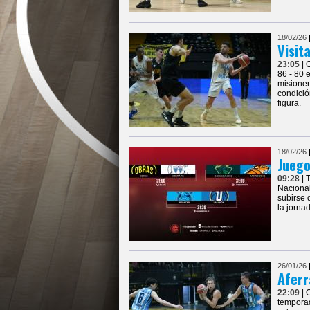
18/02/26
Visit
23:05
| 
86 - 80 
misioner
condició
figura.
18/02/26
Juego
09:28
| 
Nacional
subirse 
la jorna
26/01/26
Aferr
22:09
| 
temporad