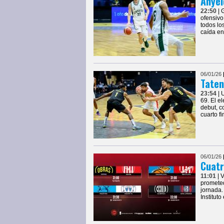
Anyel
22:50
| 
ofensivo
todos lo
caída en
06/01/26
Tate
23:54
| 
69. El e
debut, c
cuarto fi
06/01/26
Cuatr
11:01
| 
prometed
jornada.
Institut