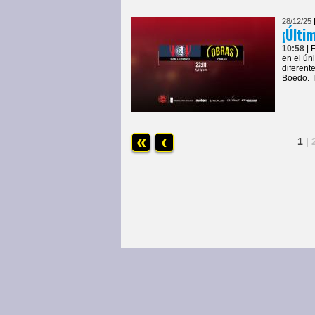
28/12/25
¡Últi
10:58
| 
en el ún
diferent
Boedo. T
«
‹
1
|
Página Principal
|
Obras Basket
|
Notic
© COPYRIGHTS 2013 • Todos los derechos 