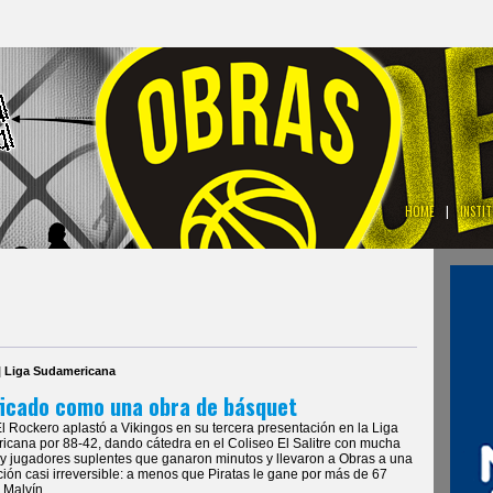
HOME
|
INSTI
| Liga Sudamericana
ficado como una obra de básquet
El Rockero aplastó a Vikingos en su tercera presentación en la Liga
cana por 88-42, dando cátedra en el Coliseo El Salitre con mucha
 y jugadores suplentes que ganaron minutos y llevaron a Obras a una
ación casi irreversible: a menos que Piratas le gane por más de 67
 Malvín.