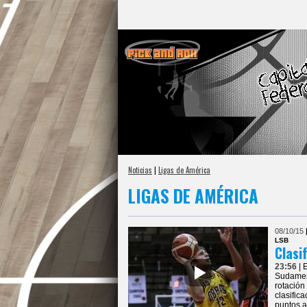
Noticias
|
Ligas de América
LIGAS DE AMÉRICA
08/10/15
LSB
Clasi
23:56
| 
Sudameri
rotación
clasific
puntos a