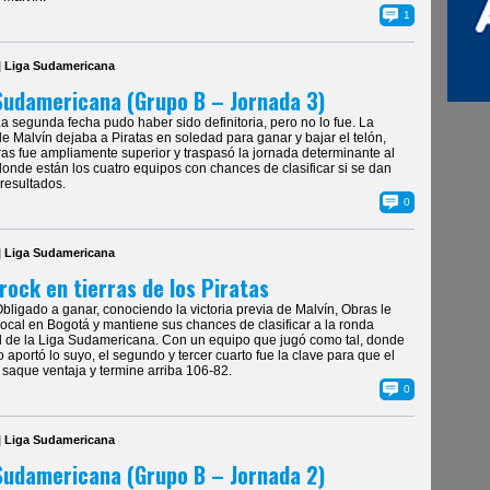
1
| Liga Sudamericana
Sudamericana (Grupo B – Jornada 3)
La segunda fecha pudo haber sido definitoria, pero no lo fue. La
 de Malvín dejaba a Piratas en soledad para ganar y bajar el telón,
as fue ampliamente superior y traspasó la jornada determinante al
donde están los cuatro equipos con chances de clasificar si se dan
resultados.
0
| Liga Sudamericana
rock en tierras de los Piratas
Obligado a ganar, conociendo la victoria previa de Malvín, Obras le
local en Bogotá y mantiene sus chances de clasificar a la ronda
l de la Liga Sudamericana. Con un equipo que jugó como tal, donde
 aportó lo suyo, el segundo y tercer cuarto fue la clave para que el
saque ventaja y termine arriba 106-82.
0
| Liga Sudamericana
Sudamericana (Grupo B – Jornada 2)