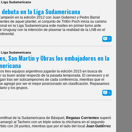
| Liga Sudamericana
 debuta en la Liga Sudamericana
Campeón en la edición 2012 con Juan Gutierrez y Pedro Barral
ientes de aquel plantel, el conjunto de Trifón Poch inicia su camino
ional en la Liga Sudamericana este martes en primer turno ante
e Uruguay con la intención de plasmar la realidad de la LNB en el
ntinental.
0
| Liga Sudamericana
es, San Martin y Obras los embajadores en la
mericana
Los tres equipos argentinos jugarán la edición 2015 en busca de
 su buen andar respecto de la pasada temporada. El cervecero y el
egan tras ser subcampeones de cada conferencia, mientras que el
se agregó por ser el mejor posicionado sin clasificación. Repasamos
dario y los grupos.
0
semifinal de la Sudamericana de Básquet,
Regatas Corrientes
superó
amargó al Tachero con un triple sobre la chicharra en el segundo
rtido con 26 puntos, mientras que por el lado del local
Juan Gutiérrez