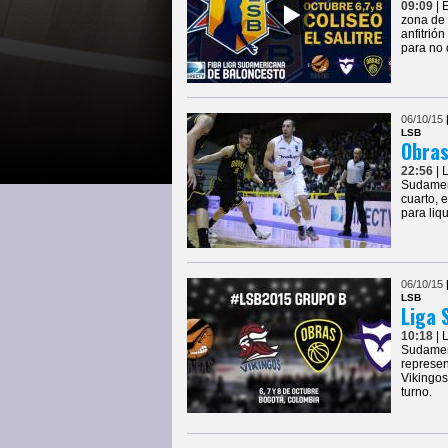
09:09
| 
zona de 
anfitrió
para no 
06/10/15
LSB
Obras
22:56
| 
Sudameri
cuarto, 
para liq
06/10/15
LSB
Liga 
10:18
| 
Sudameri
represen
Vikingos
turno.