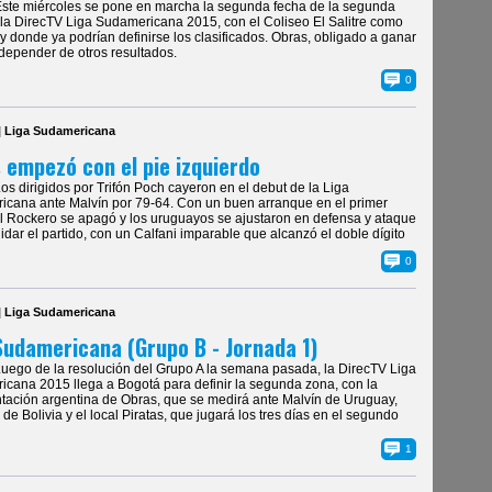
Este miércoles se pone en marcha la segunda fecha de la segunda
la DirecTV Liga Sudamericana 2015, con el Coliseo El Salitre como
n y donde ya podrían definirse los clasificados. Obras, obligado a ganar
depender de otros resultados.
0
| Liga Sudamericana
 empezó con el pie izquierdo
Los dirigidos por Trifón Poch cayeron en el debut de la Liga
cana ante Malvín por 79-64. Con un buen arranque en el primer
el Rockero se apagó y los uruguayos se ajustaron en defensa y ataque
uidar el partido, con un Calfani imparable que alcanzó el doble dígito
0
| Liga Sudamericana
Sudamericana (Grupo B - Jornada 1)
Luego de la resolución del Grupo A la semana pasada, la DirecTV Liga
cana 2015 llega a Bogotá para definir la segunda zona, con la
tación argentina de Obras, que se medirá ante Malvín de Uruguay,
 de Bolivia y el local Piratas, que jugará los tres días en el segundo
1