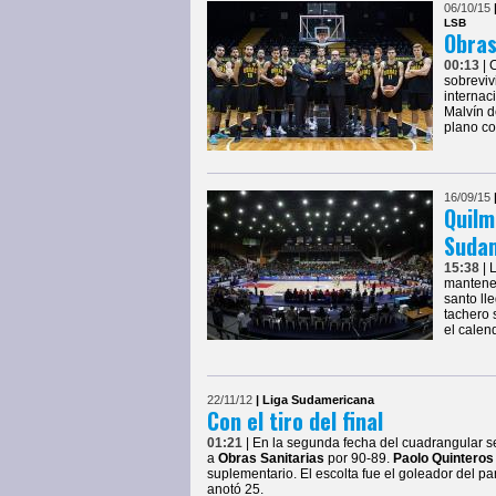
06/10/15
LSB
Obras
00:13
| 
sobreviv
internac
Malvín d
plano co
16/09/15
Quilm
Suda
15:38
| 
mantener
santo ll
tachero 
el calen
22/11/12
| Liga Sudamericana
Con el tiro del final
01:21
| En la segunda fecha del cuadrangular 
a
Obras Sanitarias
por 90-89.
Paolo Quinteros
suplementario. El escolta fue el goleador del pa
anotó 25.