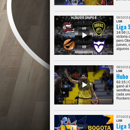
08/10/15
LSB
Liga 
14:50
| 
victoria
pero Obr
jueves, 
algunos 
08/10/15
LSB
Hubo 
02:15
| 
ganó al 
semifina
cada uno
Rockero 
07/10/15
LSB
Liga 