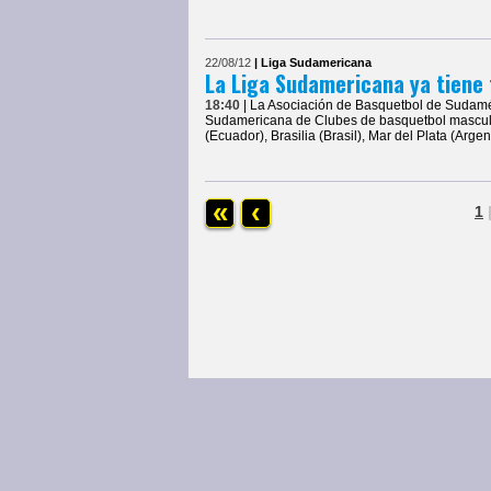
22/08/12
| Liga Sudamericana
La Liga Sudamericana ya tiene 
18:40
| La Asociación de Basquetbol de Sudamér
Sudamericana de Clubes de basquetbol masculin
(Ecuador), Brasilia (Brasil), Mar del Plata (Arge
«
‹
1
Página Principal
|
Obras Basket
|
Notic
© COPYRIGHTS 2013 • Todos los derechos 
www.pickandroll.com.ar
• Mar del Plata • 