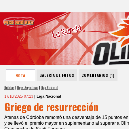
GALERÍA DE FOTOS
COMENTARIOS (1)
NOTA
Noticias
|
Ligas Argentinas
|
Liga Nacional
17/10/2025 07:13
| Liga Nacional
Griego de resurrección
Atenas de Córdoba remontó una desventaja de 15 puntos en el
y se llevó el premio mayor en suplementario al superar a Ol
Gran noche de Santi Ferreyra.