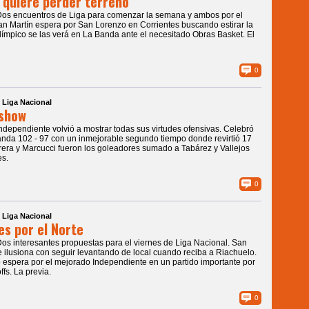
 quiere perder terreno
Dos encuentros de Liga para comenzar la semana y ambos por el
an Martín espera por San Lorenzo en Corrientes buscando estirar la
límpico se las verá en La Banda ante el necesitado Obras Basket. El
0
| Liga Nacional
 show
Independiente volvió a mostrar todas sus virtudes ofensivas. Celebró
nda 102 - 97 con un inmejorable segundo tiempo donde revirtió 17
rera y Marcucci fueron los goleadores sumado a Tabárez y Vallejos
es.
0
| Liga Nacional
es por el Norte
Dos interesantes propuestas para el viernes de Liga Nacional. San
e ilusiona con seguir levantando de local cuando reciba a Riachuelo.
 espera por el mejorado Independiente en un partido importante por
ffs. La previa.
0