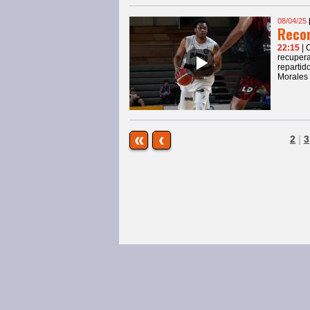
08/04/25
Reco
22:15
| 
recupera
repartid
Morales 
«
‹
2
|
3
Página Principal
|
Olímpico
|
Noticias
© COPYRIGHTS 2013 • Todos los derechos 