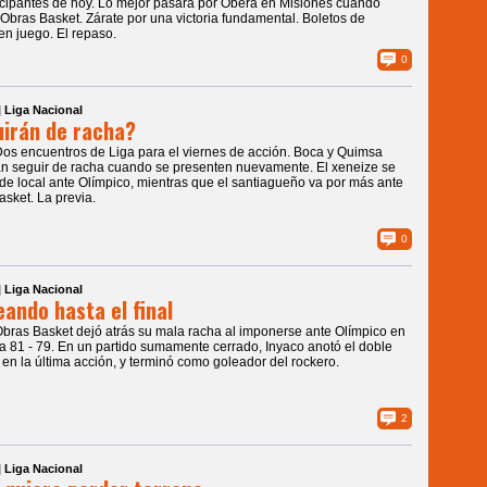
icipantes de hoy. Lo mejor pasará por Oberá en Misiones cuando
 Obras Basket. Zárate por una victoria fundamental. Boletos de
 en juego. El repaso.
0
| Liga Nacional
irán de racha?
Dos encuentros de Liga para el viernes de acción. Boca y Quimsa
án seguir de racha cuando se presenten nuevamente. El xeneize se
 de local ante Olímpico, mientras que el santiagueño va por más ante
asket. La previa.
0
| Liga Nacional
ando hasta el final
Obras Basket dejó atrás su mala racha al imponerse ante Olímpico en
 81 - 79. En un partido sumamente cerrado, Inyaco anotó el doble
en la última acción, y terminó como goleador del rockero.
2
| Liga Nacional