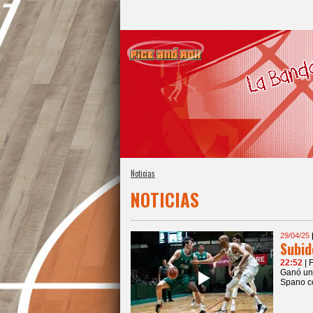
Noticias
NOTICIAS
29/04/25
Subid
22:52
| 
Ganó un 
Spano co