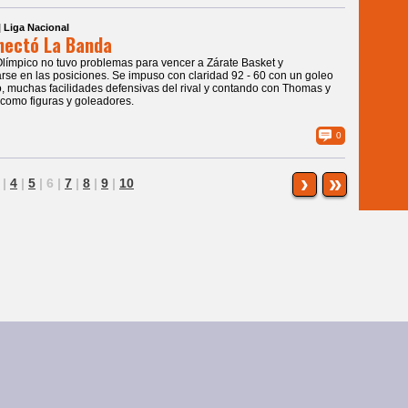
| Liga Nacional
nectó La Banda
Olímpico no tuvo problemas para vencer a Zárate Basket y
rse en las posiciones. Se impuso con claridad 92 - 60 con un goleo
o, muchas facilidades defensivas del rival y contando con Thomas y
como figuras y goleadores.
0
›
»
|
4
|
5
|
6
|
7
|
8
|
9
|
10
|
Galería de Fotos
reservados