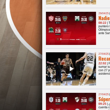
29/04/25
Nadie
08:22
| 
puntero 
Olímpico
ante San
27/04/25
Recar
22:02
| 
sumar su
con 27 p
asistenc
27/04/25
Súper
09:25
| 
cuenta c