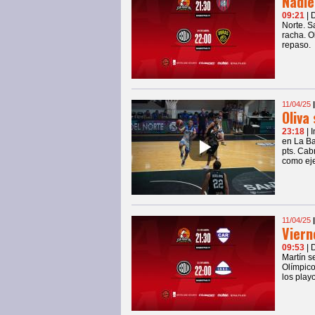
Nadie
09:21
| 
Norte. S
racha. O
repaso.
11/04/25
Oliva
23:18
| 
en La Ba
pts. Cab
como ej
11/04/25
Viern
09:53
| 
Martín s
Olímpico
los playo