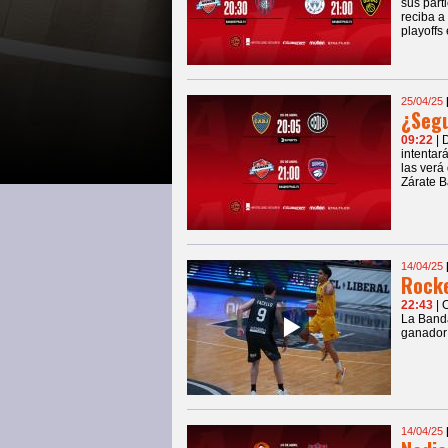
sus part
reciba a
playoffs
25/04/25
¿Segu
09:22
| 
intentar
las verá
Zárate B
14/04/25
Rocke
22:43
| 
La Banda
ganador 
14/04/25