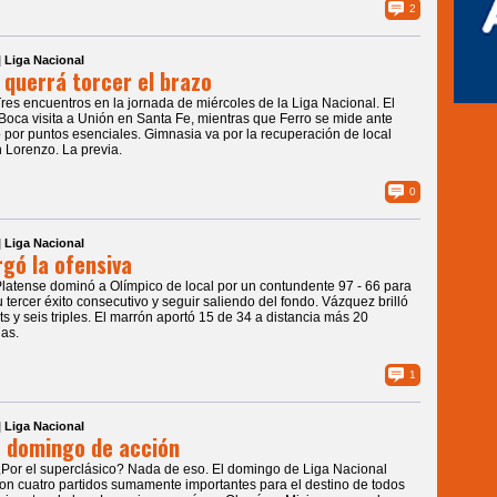
2
| Liga Nacional
 querrá torcer el brazo
Tres encuentros en la jornada de miércoles de la Liga Nacional. El
Boca visita a Unión en Santa Fe, mientras que Ferro se mide ante
 por puntos esenciales. Gimnasia va por la recuperación de local
 Lorenzo. La previa.
0
| Liga Nacional
gó la ofensiva
Platense dominó a Olímpico de local por un contundente 97 - 66 para
 tercer éxito consecutivo y seguir saliendo del fondo. Vázquez brilló
ts y seis triples. El marrón aportó 15 de 34 a distancia más 20
ias.
1
| Liga Nacional
 domingo de acción
¿Por el superclásico? Nada de eso. El domingo de Liga Nacional
on cuatro partidos sumamente importantes para el destino de todos