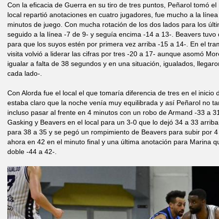
Con la eficacia de Guerra en su tiro de tres puntos, Peñarol tomó el
local repartió anotaciones en cuatro jugadores, fue mucho a la líne
minutos de juego. Con mucha rotación de los dos lados para los últi
seguido a la línea -7 de 9- y seguía encima -14 a 13-. Beavers tuvo
para que los suyos estén por primera vez arriba -15 a 14-. En el tra
visita volvió a liderar las cifras por tres -20 a 17- aunque asomó Mor
igualar a falta de 38 segundos y en una situación, igualados, llegar
cada lado-.
Con Alorda fue el local el que tomaría diferencia de tres en el inicio
estaba claro que la noche venía muy equilibrada y así Peñarol no ta
incluso pasar al frente en 4 minutos con un robo de Armand -33 a 
Gasking y Beavers en el local para un 3-0 que lo dejó 34 a 33 arrib
para 38 a 35 y se pegó un rompimiento de Beavers para subir por 4 
ahora en 42 en el minuto final y una última anotación para Marina q
doble -44 a 42-.