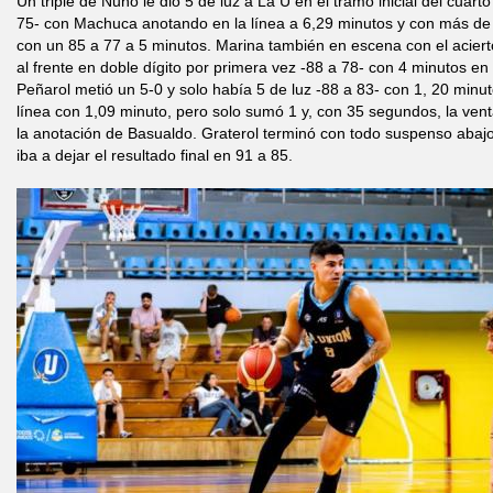
Un triple de Nuno le dio 5 de luz a La U en el tramo inicial del cuart
75- con Machuca anotando en la línea a 6,29 minutos y con más de 
con un 85 a 77 a 5 minutos. Marina también en escena con el acierto
al frente en doble dígito por primera vez -88 a 78- con 4 minutos en el
Peñarol metió un 5-0 y solo había 5 de luz -88 a 83- con 1, 20 minut
línea con 1,09 minuto, pero solo sumó 1 y, con 35 segundos, la vent
la anotación de Basualdo. Graterol terminó con todo suspenso aba
iba a dejar el resultado final en 91 a 85.