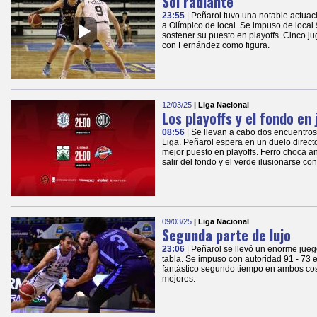
Sol radiante
23:55
| Peñarol tuvo una notable actua
a Olímpico de local. Se impuso de local 
sostener su puesto en playoffs. Cinco j
con Fernández como figura.
12/03/25
| Liga Nacional
Los playoffs y el fondo en
08:56
| Se llevan a cabo dos encuentros
Liga. Peñarol espera en un duelo direc
mejor puesto en playoffs. Ferro choca a
salir del fondo y el verde ilusionarse con 
09/03/25
| Liga Nacional
Segunda parte de lujo
23:06
| Peñarol se llevó un enorme jueg
tabla. Se impuso con autoridad 91 - 73
fantástico segundo tiempo en ambos cos
mejores.