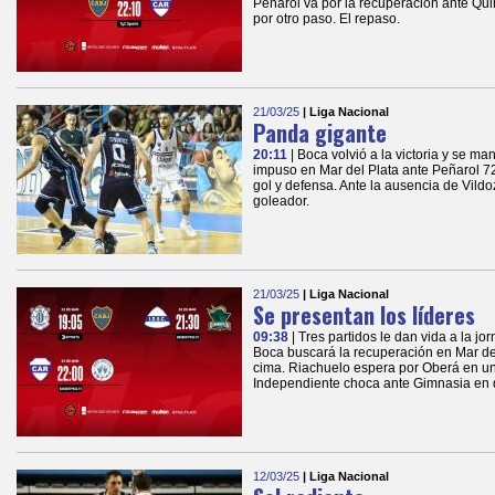
Peñarol va por la recuperación ante Qui
por otro paso. El repaso.
21/03/25
| Liga Nacional
Panda gigante
20:11
| Boca volvió a la victoria y se ma
impuso en Mar del Plata ante Peñarol 72 
gol y defensa. Ante la ausencia de Vildo
goleador.
21/03/25
| Liga Nacional
Se presentan los líderes
09:38
| Tres partidos le dan vida a la jo
Boca buscará la recuperación en Mar del
cima. Riachuelo espera por Oberá en u
Independiente choca ante Gimnasia en d
12/03/25
| Liga Nacional