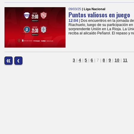
09/03/25
| Liga Nacional
Puntos valiosos en juego
12:04
| Dos encuentros en la jornada de
Riachuelo, luego de su participación en 
sorprendente Unión en La Rioja. La Uni
reciba al alicaído Peñarol. El repaso y 
«
‹
3
|
4
|
5
|
6
|
7
|
8
|
9
|
10
|
11