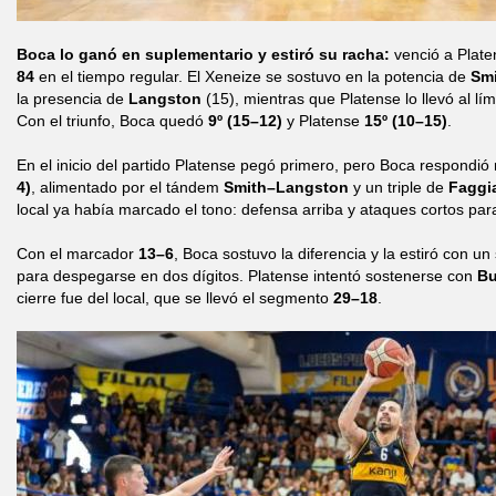
Boca lo ganó en suplementario y estiró su racha:
venció a Plat
84
en el tiempo regular. El Xeneize se sostuvo en la potencia de
Sm
la presencia de
Langston
(15), mientras que Platense lo llevó al lí
Con el triunfo, Boca quedó
9º (15–12)
y Platense
15º (10–15)
.
En el inicio del partido Platense pegó primero, pero Boca respondió
4)
, alimentado por el tándem
Smith–Langston
y un triple de
Faggi
local ya había marcado el tono: defensa arriba y ataques cortos par
Con el marcador
13–6
, Boca sostuvo la diferencia y la estiró con u
para despegarse en dos dígitos. Platense intentó sostenerse con
Bu
cierre fue del local, que se llevó el segmento
29–18
.