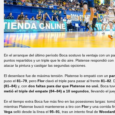
En el arranque del último período Boca sostuvo la ventaja con un pa
puntos repartidos y un triple que le dio aire. Platense respondió con p
atacar la pintura y castigar las segundas opciones.
El desenlace fue de máxima tensión. Platense lo empató con un
par
puso el
81–79
, pero
Flor
clavó el triple para pasar al frente
81–82
.
(81–84)
y, con
dos faltas para dar que Platense no usó
, Boca tuv
metió el triple del empate (84–84) a 10 segundos
, llevando el ju
En el tiempo extra Boca fue más fino en las posesiones largas: tomó 
mientras Platense buscó mantenerse a tiro con
Flor
y una corrida fi
Vega
selló desde la línea el
95–91
, tras un intento final de
Woodard