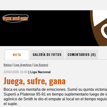
GALERÍA DE FOTOS
COMENTARIOS (0)
NOTA
Noticias
|
Ligas Argentinas
|
Liga Nacional
22/02/2026 16:00
| Liga Nacional
Juega, sufre, gana
Boca es una montaña de emociones. Sumó su quinta victoria al
Superó a Platense 95-91 en tiempo suplementario luego de ig
agónico de Smith le dio el empate al local en el tiempo regula
el suple.