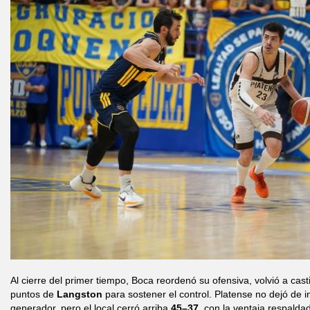
Al cierre del primer tiempo, Boca reordenó su ofensiva, volvió a cas
puntos de
Langston
para sostener el control. Platense no dejó de i
generador, pero el local cerró arriba
45–37
, con la ventaja respalda