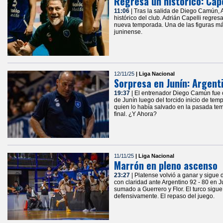
Regresa un histórico: Cape
11:06
| Tras la salida de Diego Camún,
histórico del club. Adrián Capelli regre
nueva temporada. Una de las figuras más
juninense.
12/11/25
| Liga Nacional
Sorpresa en Junín: Argent
19:37
| El entrenador Diego Camún fue c
de Junín luego del torcido inicio de tem
quien lo había salvado en la pasada te
final. ¿Y Ahora?
11/11/25
| Liga Nacional
Marrón en pleno ascenso
23:27
| Platense volvió a ganar y sigue
con claridad ante Argentino 92 - 80 en 
sumado a Guerrero y Flor. El turco sigue
defensivamente. El repaso del juego.