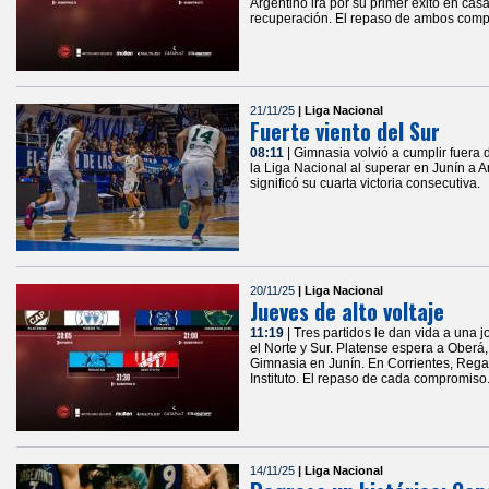
Argentino irá por su primer éxito en cas
recuperación. El repaso de ambos comp
21/11/25
| Liga Nacional
Fuerte viento del Sur
08:11
| Gimnasia volvió a cumplir fuera
la Liga Nacional al superar en Junín a A
significó su cuarta victoria consecutiva.
20/11/25
| Liga Nacional
Jueves de alto voltaje
11:19
| Tres partidos le dan vida a una
el Norte y Sur. Platense espera a Oberá
Gimnasia en Junín. En Corrientes, Rega
Instituto. El repaso de cada compromiso
14/11/25
| Liga Nacional