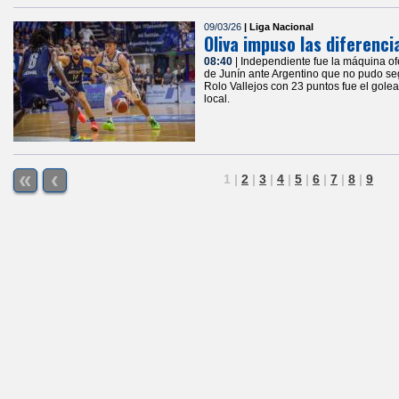
09/03/26
| Liga Nacional
Oliva impuso las diferenci
08:40
| Independiente fue la máquina ofe
de Junín ante Argentino que no pudo seg
Rolo Vallejos con 23 puntos fue el golead
local.
«
‹
1
|
2
|
3
|
4
|
5
|
6
|
7
|
8
|
9