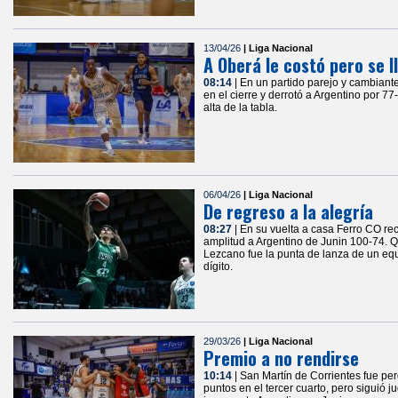
13/04/26
| Liga Nacional
A Oberá le costó pero se ll
08:14
| En un partido parejo y cambiant
en el cierre y derrotó a Argentino por 77
alta de la tabla.
06/04/26
| Liga Nacional
De regreso a la alegría
08:27
| En su vuelta a casa Ferro CO r
amplitud a Argentino de Junin 100-74. Qu
Lezcano fue la punta de lanza de un eq
dígito.
29/03/26
| Liga Nacional
Premio a no rendirse
10:14
| San Martín de Corrientes fue per
puntos en el tercer cuarto, pero siguió j