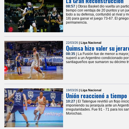
La Gran Reconstrucción
08:57
| Obras Basket dio vuelta un parti
tiempo con ventaja de 20 puntos y un ju
todo a su defensa, confundió al rival y
18) para ganar el juego 73-67. El grie
permanencia.
22/03/26
| Liga Nacional
Quimsa hizo valer su jerar
08:35
| La Fusión fue de menor a mayor, 
superó a un Argentino condicionado por 
santiagueños que sumaron su décimo triu
19/03/26
| Liga Nacional
Unión reaccionó a tiempo
10:27
| El Tatengue revirtió un flojo inic
imponiendo su jerarquía ante un Argenti
irregularidades. Fue 91 - 71 para los sa
Morochas.