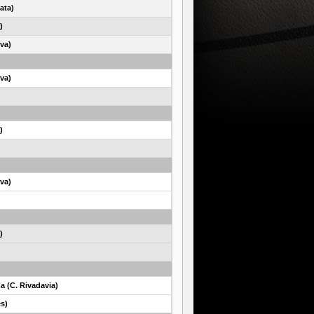
ata)
)
va)
va)
)
va)
)
a (C. Rivadavia)
es)