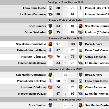
Domingo - 26 de Abril de 2026
80
78
Ferro Carril Oeste
:
Peñarol (Mar del Pl
86
62
La Unión (Formosa)
:
Independiente (Oli
Lunes - 27 de Abril de 2026
83
81
Boca Juniors
:
San Martín (Corrie
95
89
Obras Sanitarias
:
Instituto (Córdoba
Jueves - 30 de Abril de 2026
97
101
San Martín (Corrientes)
:
Boca Juniors
87
75
Peñarol (Mar del Plata)
:
Ferro Carril Oeste
76
77
Instituto (Córdoba)
:
Obras Sanitarias
83
78
Independiente (Oliva)
:
La Unión (Formos
Sábado - 2 de Mayo de 2026
San Martín (Corrientes)
-
vs
-
Boca Juniors
68
84
Peñarol (Mar del Plata)
:
Ferro Carril Oeste
74
70
Instituto (Córdoba)
:
Obras Sanitarias
97
92
Independiente (Oliva)
:
La Unión (Formos
Martes - 5 de Mayo de 2026
Boca Juniors
-
vs
-
San Martín (Corrie