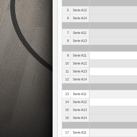
5
Serie A12
6
Serie A14
7
Serie A11
8
Serie A13
9
Serie A11
10
Serie A12
11
Serie A13
12
Serie A14
13
Serie A11
14
Serie A12
15
Serie A13
16
Serie A14
17
Serie A11