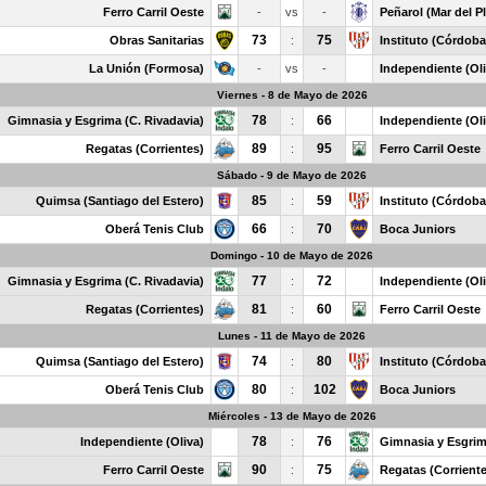
Ferro Carril Oeste
-
vs
-
Peñarol (Mar del Pl
73
75
Obras Sanitarias
:
Instituto (Córdoba
La Unión (Formosa)
-
vs
-
Independiente (Oli
Viernes - 8 de Mayo de 2026
78
66
Gimnasia y Esgrima (C. Rivadavia)
:
Independiente (Oli
89
95
Regatas (Corrientes)
:
Ferro Carril Oeste
Sábado - 9 de Mayo de 2026
85
59
Quimsa (Santiago del Estero)
:
Instituto (Córdoba
66
70
Oberá Tenis Club
:
Boca Juniors
Domingo - 10 de Mayo de 2026
77
72
Gimnasia y Esgrima (C. Rivadavia)
:
Independiente (Oli
81
60
Regatas (Corrientes)
:
Ferro Carril Oeste
Lunes - 11 de Mayo de 2026
74
80
Quimsa (Santiago del Estero)
:
Instituto (Córdoba
80
102
Oberá Tenis Club
:
Boca Juniors
Miércoles - 13 de Mayo de 2026
78
76
Independiente (Oliva)
:
Gimnasia y Esgrim
90
75
Ferro Carril Oeste
:
Regatas (Corrient