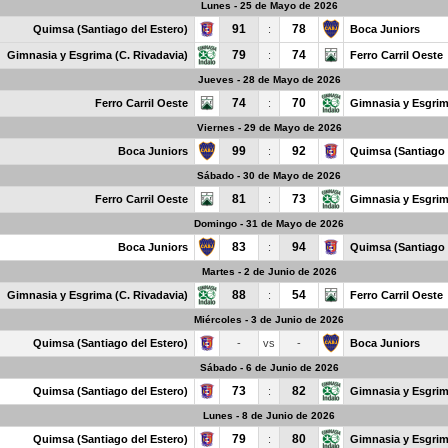
Lunes - 25 de Mayo de 2026
91
78
Quimsa (Santiago del Estero)
:
Boca Juniors
79
74
Gimnasia y Esgrima (C. Rivadavia)
:
Ferro Carril Oeste
Jueves - 28 de Mayo de 2026
74
70
Ferro Carril Oeste
:
Gimnasia y Esgrim
Viernes - 29 de Mayo de 2026
99
92
Boca Juniors
:
Quimsa (Santiago 
Sábado - 30 de Mayo de 2026
81
73
Ferro Carril Oeste
:
Gimnasia y Esgrim
Domingo - 31 de Mayo de 2026
83
94
Boca Juniors
:
Quimsa (Santiago 
Martes - 2 de Junio de 2026
88
54
Gimnasia y Esgrima (C. Rivadavia)
:
Ferro Carril Oeste
Miércoles - 3 de Junio de 2026
Quimsa (Santiago del Estero)
-
vs
-
Boca Juniors
Sábado - 6 de Junio de 2026
73
82
Quimsa (Santiago del Estero)
:
Gimnasia y Esgrim
Lunes - 8 de Junio de 2026
79
80
Quimsa (Santiago del Estero)
:
Gimnasia y Esgrim