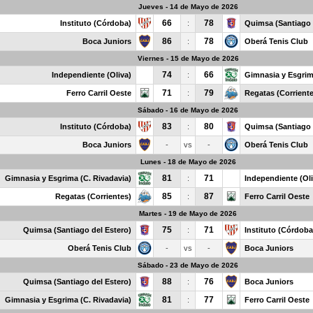
Jueves - 14 de Mayo de 2026
66
78
Instituto (Córdoba)
:
Quimsa (Santiago 
86
78
Boca Juniors
:
Oberá Tenis Club
Viernes - 15 de Mayo de 2026
74
66
Independiente (Oliva)
:
Gimnasia y Esgrim
71
79
Ferro Carril Oeste
:
Regatas (Corrient
Sábado - 16 de Mayo de 2026
83
80
Instituto (Córdoba)
:
Quimsa (Santiago 
Boca Juniors
-
vs
-
Oberá Tenis Club
Lunes - 18 de Mayo de 2026
81
71
Gimnasia y Esgrima (C. Rivadavia)
:
Independiente (Oli
85
87
Regatas (Corrientes)
:
Ferro Carril Oeste
Martes - 19 de Mayo de 2026
75
71
Quimsa (Santiago del Estero)
:
Instituto (Córdoba
Oberá Tenis Club
-
vs
-
Boca Juniors
Sábado - 23 de Mayo de 2026
88
76
Quimsa (Santiago del Estero)
:
Boca Juniors
81
77
Gimnasia y Esgrima (C. Rivadavia)
:
Ferro Carril Oeste