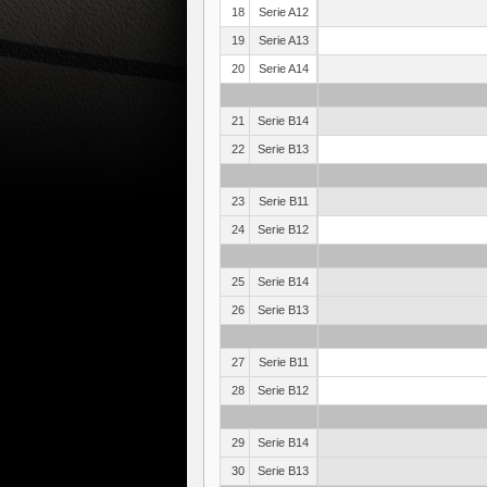
18
Serie A12
19
Serie A13
20
Serie A14
21
Serie B14
22
Serie B13
23
Serie B11
24
Serie B12
25
Serie B14
26
Serie B13
27
Serie B11
28
Serie B12
29
Serie B14
30
Serie B13