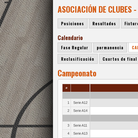
ASOCIACIÓN DE CLUBES -
Posiciones
Resultados
Fixtur
Calendario
Fase Regular
permanencia
CA
Reclasificación
Cuartos de final
Campeonato
#
1
Serie A12
2
Serie A14
3
Serie A11
4
Serie A13