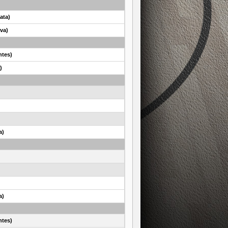
ata)
va)
ntes)
)
a)
a)
ntes)