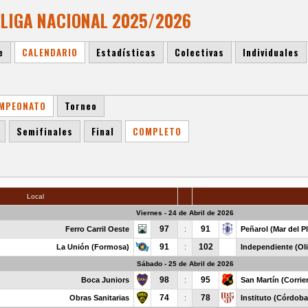
 LIGA NACIONAL 2025/2026
e
CALENDARIO
Estadísticas
Colectivas
Individuales
MPEONATO
Torneo
Semifinales
Final
COMPLETO
Local
Viernes - 24 de Abril de 2026
97
91
Ferro Carril Oeste
:
Peñarol (Mar del Pl
91
102
La Unión (Formosa)
:
Independiente (Oli
Sábado - 25 de Abril de 2026
98
95
Boca Juniors
:
San Martín (Corrie
74
78
Obras Sanitarias
:
Instituto (Córdoba