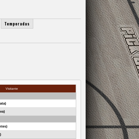
Temporadas
Visitante
ata)
va)
ntes)
)