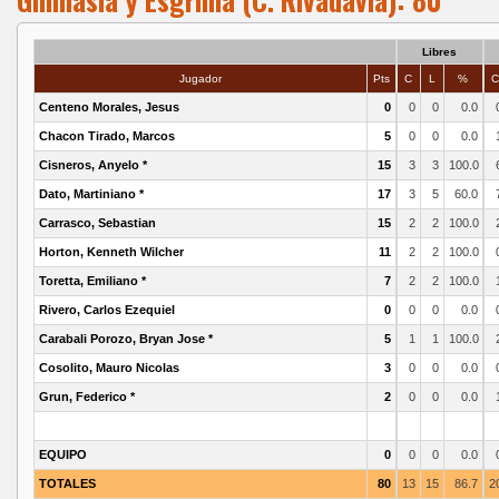
Libres
Jugador
Pts
C
L
%
Centeno Morales, Jesus
0
0
0
0.0
Chacon Tirado, Marcos
5
0
0
0.0
Cisneros, Anyelo *
15
3
3
100.0
Dato, Martiniano *
17
3
5
60.0
Carrasco, Sebastian
15
2
2
100.0
Horton, Kenneth Wilcher
11
2
2
100.0
Toretta, Emiliano *
7
2
2
100.0
Rivero, Carlos Ezequiel
0
0
0
0.0
Carabali Porozo, Bryan Jose *
5
1
1
100.0
Cosolito, Mauro Nicolas
3
0
0
0.0
Grun, Federico *
2
0
0
0.0
EQUIPO
0
0
0
0.0
TOTALES
80
13
15
86.7
2