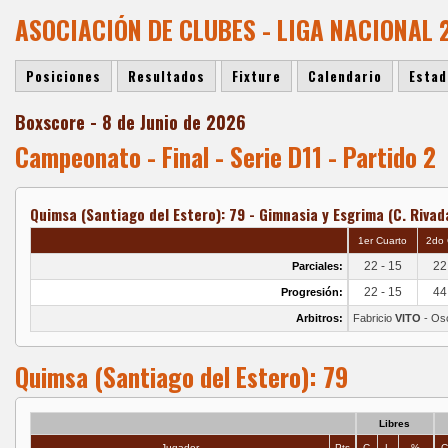
ASOCIACIÓN DE CLUBES - LIGA NACIONAL
Posiciones
Resultados
Fixture
Calendario
Estad
Boxscore - 8 de Junio de 2026
Campeonato - Final - Serie D11 - Partido 2
Quimsa (Santiago del Estero): 79 - Gimnasia y Esgrima (C. Rivada
1er Cuarto
2do 
22 - 15
22
Parciales:
22 - 15
44
Progresión:
Arbitros:
Fabricio
VITO
- Osc
Quimsa (Santiago del Estero): 79
Libres
Jugador
Pts
C
L
%