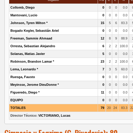
Collomb, Diego
0
0
0
0.0
Mantovani, Lucio
0
0
0
0.0
Johnson, Tyren Milton *
15
5
6
83.3
Bogado Kegler, Sebastián Ariel
0
0
0
0.0
Freeman, Sammie Ahmaad
12
8
9
88.9
Orresta, Sebastian Alejandro
6
2
2
100.0
Solanas, Matias Javier
5
0
0
0.0
Robinson, Brandon Lamar *
23
2
2
100.0
Lema, Leonardo *
7
3
5
60.0
Ruesga, Fausto
0
0
0
0.0
Meyinsse, Jerome DieuDonne *
0
0
0
0.0
Figueredo, Diego *
11
0
0
0.0
EQUIPO
0
0
0
0.0
TOTALES
79
20
24
83.3
2
Director Técnico:
VICTORIANO, Lucas
Gimnasia y Esgrima (C. Rivadavia): 80