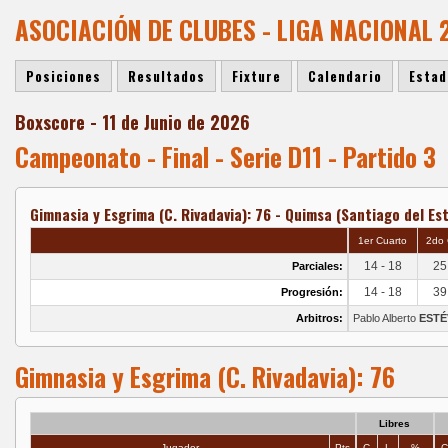
ASOCIACIÓN DE CLUBES - LIGA NACIONAL
Posiciones
Resultados
Fixture
Calendario
Estad
Boxscore - 11 de Junio de 2026
Campeonato - Final - Serie D11 - Partido 3
Gimnasia y Esgrima (C. Rivadavia): 76 - Quimsa (Santiago del Est
1er Cuarto
2do 
14 - 18
25
Parciales:
14 - 18
39
Progresión:
Arbitros:
Pablo Alberto
ESTÉ
Gimnasia y Esgrima (C. Rivadavia): 76
Libres
Jugador
Pts
C
L
%