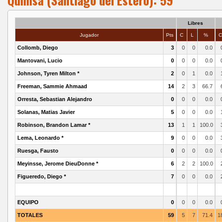
Libres
Jugador
Pts
C
L
%
Collomb, Diego
3
0
0
0.0
Mantovani, Lucio
0
0
0
0.0
Johnson, Tyren Milton *
2
0
1
0.0
Freeman, Sammie Ahmaad
14
2
3
66.7
Orresta, Sebastian Alejandro
0
0
0
0.0
Solanas, Matias Javier
5
0
0
0.0
Robinson, Brandon Lamar *
13
1
1
100.0
Lema, Leonardo *
9
0
0
0.0
Ruesga, Fausto
0
0
0
0.0
Meyinsse, Jerome DieuDonne *
6
2
2
100.0
Figueredo, Diego *
7
0
0
0.0
EQUIPO
0
0
0
0.0
TOTALES
59
5
7
71.4
1