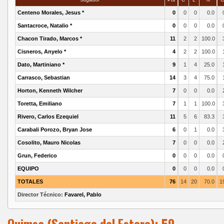
Centeno Morales, Jesus *
0
0
0
0.0
Santacroce, Natalio *
0
0
0
0.0
Chacon Tirado, Marcos *
11
2
2
100.0
Cisneros, Anyelo *
4
2
2
100.0
Dato, Martiniano *
9
1
4
25.0
Carrasco, Sebastian
14
3
4
75.0
Horton, Kenneth Wilcher
7
0
0
0.0
Toretta, Emiliano
7
1
1
100.0
Rivero, Carlos Ezequiel
11
5
6
83.3
Carabali Porozo, Bryan Jose
6
0
1
0.0
Cosolito, Mauro Nicolas
7
0
0
0.0
Grun, Federico
0
0
0
0.0
EQUIPO
0
0
0
0.0
TOTALES
76
14
20
70.0
1
Director Técnico:
Favarel, Pablo
Quimsa (Santiago del Estero): 59