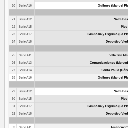
20
Serie A16
Quilmes (Mar del Pl
21
Serie A12
Salta Bas
22
Serie A15
Pico
23
Serie A17
Gimnasia y Esgrima (La Pla
24
Serie A18
Deportivo Vie
25
Serie A11
Villa San Ma
26
Serie A13
Comunicaciones (Merced
27
Serie A14
Santa Paula (Gálv
28
Serie A16
Quilmes (Mar del Pl
29
Serie A12
Salta Bas
30
Serie A15
Pico
31
Serie A17
Gimnasia y Esgrima (La Pla
32
Serie A18
Deportivo Vie
33
Serie A11
Amancay C