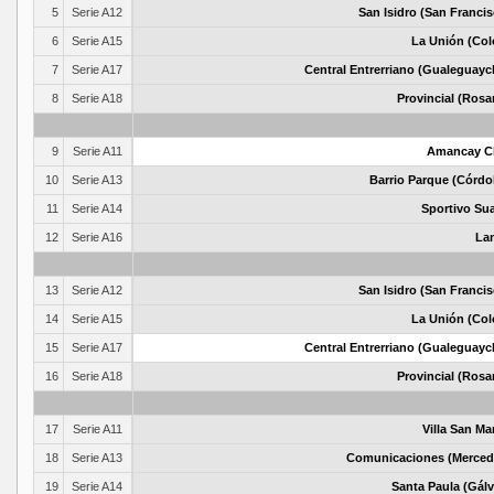
5
Serie A12
San Isidro (San Francis
6
Serie A15
La Unión (Col
7
Serie A17
Central Entrerriano (Gualeguayc
8
Serie A18
Provincial (Rosa
9
Serie A11
Amancay C
10
Serie A13
Barrio Parque (Córdo
11
Serie A14
Sportivo Sua
12
Serie A16
La
13
Serie A12
San Isidro (San Francis
14
Serie A15
La Unión (Col
15
Serie A17
Central Entrerriano (Gualeguayc
16
Serie A18
Provincial (Rosa
17
Serie A11
Villa San Ma
18
Serie A13
Comunicaciones (Merced
19
Serie A14
Santa Paula (Gálv