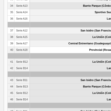
34
Serie A13
Barrio Parque (Córdo
35
Serie A14
Sportivo Sua
36
Serie A16
La
37
Serie A12
San Isidro (San Francis
38
Serie A15
La Unión (Col
39
Serie A17
Central Entrerriano (Gualeguayc
40
Serie A18
Provincial (Rosa
41
Serie B12
La Unión (Col
42
Serie B14
La
43
Serie B11
San Isidro (San Francis
44
Serie B13
Barrio Parque (Córdo
45
Serie B12
La Unión (Col
46
Serie B14
La