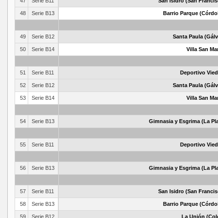
47
Serie B11
San Isidro (San Francis
48
Serie B13
Barrio Parque (Córdo
49
Serie B12
Santa Paula (Gálv
50
Serie B14
Villa San Ma
51
Serie B11
Deportivo Vie
52
Serie B12
Santa Paula (Gálv
53
Serie B14
Villa San Ma
54
Serie B13
Gimnasia y Esgrima (La Pla
55
Serie B11
Deportivo Vie
56
Serie B13
Gimnasia y Esgrima (La Pla
57
Serie B11
San Isidro (San Francis
58
Serie B13
Barrio Parque (Córdo
59
Serie B12
La Unión (Col