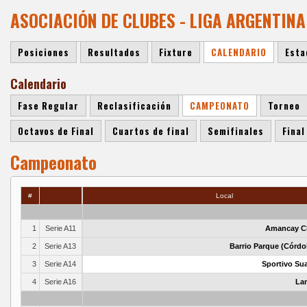
ASOCIACIÓN DE CLUBES - LIGA ARGENTIN
Posiciones
Resultados
Fixture
CALENDARIO
Esta
Calendario
Fase Regular
Reclasificación
CAMPEONATO
Torneo
Octavos de Final
Cuartos de final
Semifinales
Final
Campeonato
#
Local
1
Serie A11
Amancay C
2
Serie A13
Barrio Parque (Córdo
3
Serie A14
Sportivo Sua
4
Serie A16
La