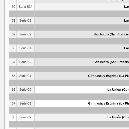
60
Serie B14
La
61
Serie C1
La
62
Serie C2
San Isidro (San Francis
63
Serie C1
La
64
Serie C2
San Isidro (San Francis
65
Serie C1
Gimnasia y Esgrima (La Pla
66
Serie C2
La Unión (Col
67
Serie C1
Gimnasia y Esgrima (La Pla
68
Serie C2
La Unión (Col