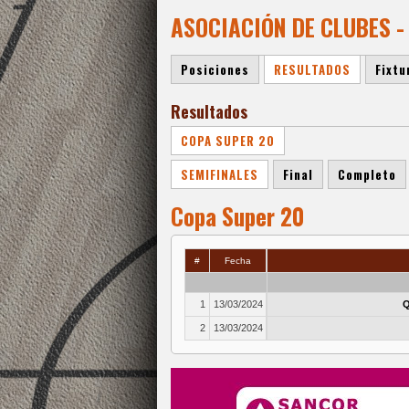
ASOCIACIÓN DE CLUBES -
Posiciones
RESULTADOS
Fixtu
Resultados
COPA SUPER 20
SEMIFINALES
Final
Completo
Copa Super 20
#
Fecha
1
13/03/2024
Q
2
13/03/2024