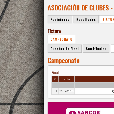
ASOCIACIÓN DE CLUBES -
Posiciones
Resultados
FIXTU
Fixture
CAMPEONATO
Cuartos de Final
Semifinales
Campeonato
Final
#
Fecha
1
21/12/2013
Q