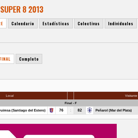
 SUPER 8 2013
RE
Calendario
Estadísticas
Colectivas
Individuales
FINAL
Completo
Local
Visitante
Final - F
76
82
uimsa (Santiago del Estero)
:
Peñarol (Mar del Plata)