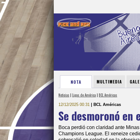
MULTIMEDIA
GALE
NOTA
Noticias
|
Ligas de América
|
BCL Américas
12/12/2025 00:31
| BCL Américas
Se desmoronó en el
Boca perdió con claridad ante Minas 
Champions League. El xeneize cedió 
sobresalió en soledad en la ofensiva