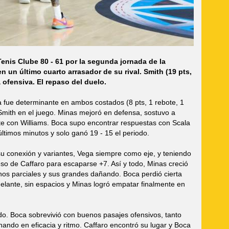
enis Clube 80 - 61 por la segunda jornada de la
 un último cuarto arrasador de su rival. Smith (19 pts,
 ofensiva. El repaso del duelo.
ga fue determinante en ambos costados (8 pts, 1 rebote, 1
Smith en el juego. Minas mejoró en defensa, sostuvo a
ente con Williams. Boca supo encontrar respuestas con Scala
ltimos minutos y solo ganó 19 - 15 el periodo.
su conexión y variantes, Vega siempre como eje, y teniendo
so de Caffaro para escaparse +7. Así y todo, Minas creció
s parciales y sus grandes dañando. Boca perdió cierta
elante, sin espacios y Minas logró empatar finalmente en
do. Boca sobrevivió con buenos pasajes ofensivos, tanto
do en eficacia y ritmo. Caffaro encontró su lugar y Boca