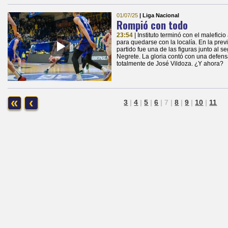
01/07/25
| Liga Nacional
Rompió con todo
23:54
| Instituto terminó con el malefici
para quedarse con la localía. En la previ
partido fue una de las figuras junto al
Negrete. La gloria contó con una defens
totalmente de José Vildoza. ¿Y ahora?
«
‹
3
|
4
|
5
|
6
|
7
|
8
|
9
|
10
|
11