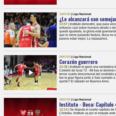
10/07/25
| Liga Nacional
¿Le alcanzará con semeja
13:57
| Instituto demostró, que para ven
esfuerzo casi sobre humano desde o defen
quedó igualada, la gloria está quemand
que le viene pasando factura. Boca no 
parece estar mejor. Lo repasamos.
09/07/25
| Liga Nacional
Corazón guerrero
23:36
| Instituto le ganó una verdadera b
Celebró de local 72 - 68 tras el dominio
tercer cuarto descomunal del cordobés p
fue la gran figura junto a Saiz sumado 
quinto? El sábado en Buenos Aires.
09/07/25
| Liga Nacional
Instituto - Boca: Capítulo 
12:14
| Se disputa el cuarto capítulo de 
Córdoba. Instituto va por el empate ant