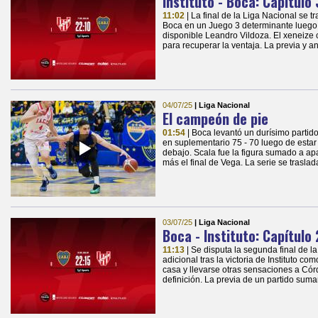
Instituto - Boca: Capítulo 
11:02
| La final de la Liga Nacional se t
Boca en un Juego 3 determinante luego 
disponible Leandro Vildoza. El xeneize 
para recuperar la ventaja. La previa y an
04/07/25
| Liga Nacional
El campeón de pie
01:54
| Boca levantó un durísimo partido
en suplementario 75 - 70 luego de estar 
debajo. Scala fue la figura sumado a ap
más el final de Vega. La serie se trasla
03/07/25
| Liga Nacional
Boca - Instituto: Capítulo 
11:13
| Se disputa la segunda final de 
adicional tras la victoria de Instituto co
casa y llevarse otras sensaciones a Cór
definición. La previa de un partido sum