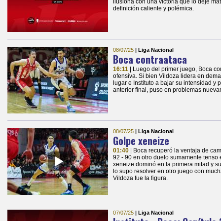
ilusiona con una victoria que lo deje mat
definición caliente y polémica.
08/07/25
| Liga Nacional
Boca contraataca
16:11
| Luego del primer juego, Boca c
ofensiva. Si bien Vildoza lidera en dema
lugar e Instituto a bajar su intensidad y
anterior final, puso en problemas nuev
08/07/25
| Liga Nacional
Golpe xeneize
01:40
| Boca recuperó la ventaja de cam
92 - 90 en otro duelo sumamente tenso en
xeneize dominó en la primera mitad y su
lo supo resolver en otro juego con muc
Vildoza fue la figura.
07/07/25
| Liga Nacional