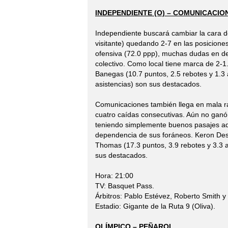
INDEPENDIENTE (O) – COMUNICACIO
Independiente buscará cambiar la cara d
visitante) quedando 2-7 en las posicion
ofensiva (72.0 ppp), muchas dudas en de
colectivo. Como local tiene marca de 2-1.
Banegas (10.7 puntos, 2.5 rebotes y 1.3 a
asistencias) son sus destacados.
Comunicaciones también llega en mala r
cuatro caídas consecutivas. Aún no ganó
teniendo simplemente buenos pasajes ade
dependencia de sus foráneos. Keron Desh
Thomas (17.3 puntos, 3.9 rebotes y 3.3 a
sus destacados.
Hora: 21:00
TV: Basquet Pass.
Árbitros: Pablo Estévez, Roberto Smith y
Estadio: Gigante de la Ruta 9 (Oliva).
OLÍMPICO – PEÑAROL