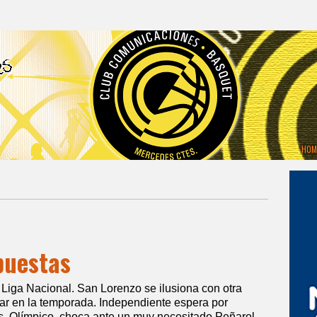
HOM
puestas
 Liga Nacional. San Lorenzo se ilusiona con otra
dar en la temporada. Independiente espera por
s, Olímpico, choca ante un muy necesitado Peñarol.