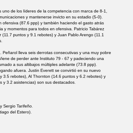
s uno de los líderes de la competencia con marca de 8-1,
unicaciones y mantenerse invicto en su estadio (5-0).
ofensiva (87.6 ppp) y también haciendo el gasto atrás
a y momentos para todos en ofensiva. Patricio Tabárez
r (11.7 puntos y 9.1 rebotes) y Juan Pablo Arengo (11.1
s.
a. Peñarol lleva seis derrotas consecutivas y una muy pobre
Viene de perder ante Instituto 79 - 67 y padeciendo una
mado a sus altibajos múltiples adelante (73.8 ppp).
ando afuera. Justin Everett se convirtió en su nuevo
 y 3.5 rebotes), Al Thornton (14.6 puntos y 6.2 rebotes) y
es y 3.2 asistencias) son sus destacados.
y Sergio Tarifeño.
iago del Estero).