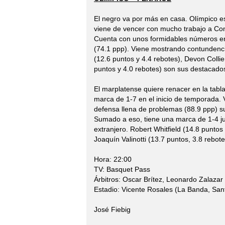
El negro va por más en casa. Olímpico e
viene de vencer con mucho trabajo a Com
Cuenta con unos formidables números en 
(74.1 ppp). Viene mostrando contundenci
(12.6 puntos y 4.4 rebotes), Devon Collie
puntos y 4.0 rebotes) son sus destacado
El marplatense quiere renacer en la tabl
marca de 1-7 en el inicio de temporada. 
defensa llena de problemas (88.9 ppp) su
Sumado a eso, tiene una marca de 1-4 jug
extranjero. Robert Whitfield (14.8 puntos
Joaquín Valinotti (13.7 puntos, 3.8 rebot
Hora: 22:00
TV: Basquet Pass
Árbitros: Oscar Brítez, Leonardo Zalazar 
Estadio: Vicente Rosales (La Banda, Sant
José Fiebig