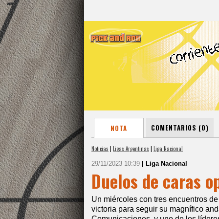
COMENTARIOS (0)
NOTA
Noticias
|
Ligas Argentinas
|
Liga Nacional
29/11/2023 10:39
| Liga Nacional
Duelos de caras o
Un miércoles con tres encuentros de
victoria para seguir su magnífico an
Comunicaciones, y uno de los lídere