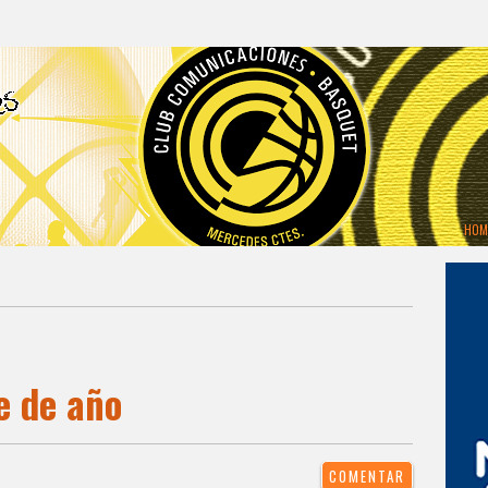
HOM
e de año