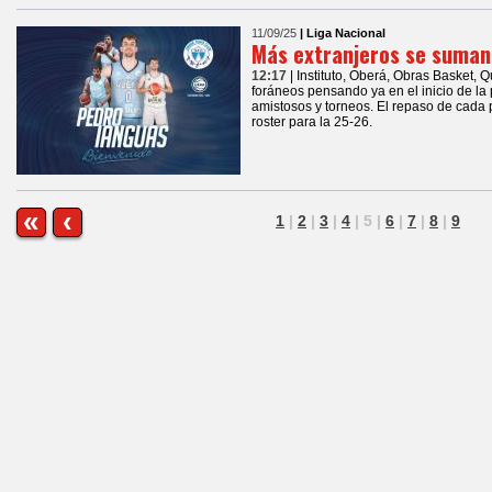
11/09/25
| Liga Nacional
Más extranjeros se suman 
12:17
| Instituto, Oberá, Obras Basket,
foráneos pensando ya en el inicio de la
amistosos y torneos. El repaso de cada p
roster para la 25-26.
«
‹
1
|
2
|
3
|
4
|
5
|
6
|
7
|
8
|
9