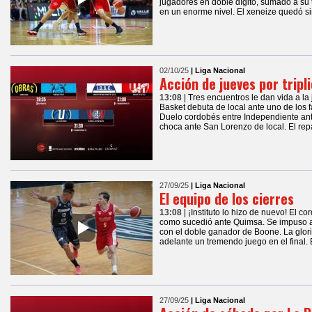
jugadores en doble dígito, sumado a su t
en un enorme nivel. El xeneize quedó sin
02/10/25
| Liga Nacional
Acción de jueves por tripl
13:08
| Tres encuentros le dan vida a l
Basket debuta de local ante uno de los f
Duelo cordobés entre Independiente ante
choca ante San Lorenzo de local. El rep
27/09/25
| Liga Nacional
El equipo de los cierres
13:08
| ¡Instituto lo hizo de nuevo! El
como sucedió ante Quimsa. Se impuso a
con el doble ganador de Boone. La glor
adelante un tremendo juego en el final. 
27/09/25
| Liga Nacional