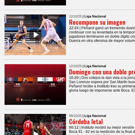
12/10/25
| Liga Nacional
Recompone su imagen
22:24
| Peñarol ganó un tremendo duelo a
continuar con su levantada en la tempor
jugadores terminaron en doble dígito c
Guerra en otra ofensiva de mayor volum
12/10/25
| Liga Nacional
Domingo con una doble p
10:20
| Dos cotejos le dan vida a la jo
San Lorenzo espera por San Martín bus
Peñarol recibe a Instituto tras su primera 
gloria luego de imponerse ante Boca. El
08/10/25
| Liga Nacional
Córdoba letal
00:12
| Instituto mostró su mejor versión
Boca 91 - 82 en la reedición de la final d