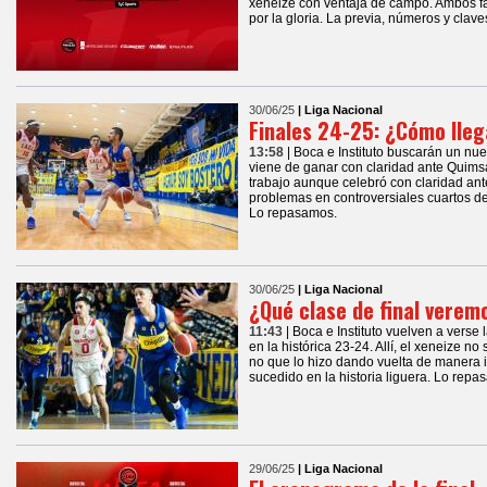
xeneize con ventaja de campo. Ambos favo
por la gloria. La previa, números y clave
30/06/25
| Liga Nacional
Finales 24-25: ¿Cómo llega
13:58
| Boca e Instituto buscarán un nu
viene de ganar con claridad ante Quimsa
trabajo aunque celebró con claridad an
problemas en controversiales cuartos de
Lo repasamos.
30/06/25
| Liga Nacional
¿Qué clase de final verem
11:43
| Boca e Instituto vuelven a verse
en la histórica 23-24. Allí, el xeneize no
no que lo hizo dando vuelta de manera
sucedido en la historia liguera. Lo repa
29/06/25
| Liga Nacional