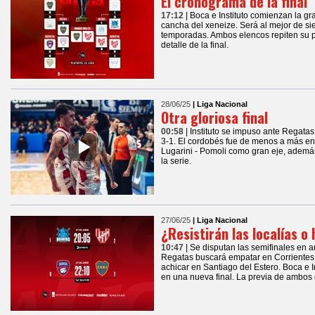
El cronograma de la final
17:12
| Boca e Instituto comienzan la gr
cancha del xeneize. Será al mejor de s
temporadas. Ambos elencos repiten su pr
detalle de la final.
28/06/25
| Liga Nacional
Otra gloriosa final
00:58
| Instituto se impuso ante Regatas 
3-1. El cordobés fue de menos a más en
Lugarini - Pomoli como gran eje, además
la serie.
27/06/25
| Liga Nacional
¿Resistirán las localías o 
10:47
| Se disputan las semifinales en 
Regatas buscará empatar en Corrientes,
achicar en Santiago del Estero. Boca e In
en una nueva final. La previa de ambos