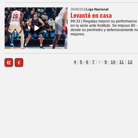
26/06/25
| Liga Nacional
Levantó en casa
09:32
| Regatas mejoró su performance 
en la serie ante Instituto. Se impuso 80 
desde su perímetro y defensivamente más
mejores.
«
‹
4
|
5
|
6
|
7
|
8
|
9
|
10
|
11
|
12